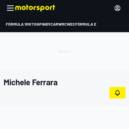
FÓRMULA 1
MOTOGP
INDYCAR
WRC
WEC
FÓRMULA E
Michele Ferrara