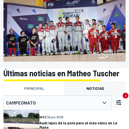
Últimas noticias en Matheo Tuscher
PRINCIPAL
NOTICIAS
1
CAMPEONATO
WEC
16 jun 2016
Audi lejos de la pole pero el más veloz en Le
Mans