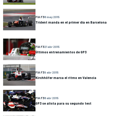
FIA F3
8 may 2015
Trident manda en el primer día en Barcelona
FIA F3
21 abr 2015
Últimos entrenamientos de GP3
FIA F3
9 abr 2015
Kirchhöfer marca el ritmo en Valencia
FIA F3
8 abr 2015
GP3 se alista para su segundo test