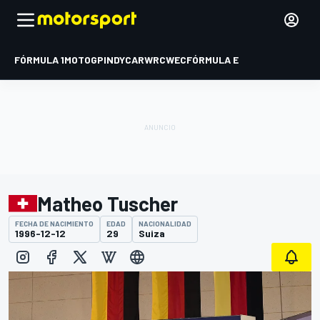
FÓRMULA 1
MOTOGP
INDYCAR
WRC
WEC
FÓRMULA E
Matheo Tuscher
FECHA DE NACIMIENTO
EDAD
NACIONALIDAD
1996-12-12
29
Suiza