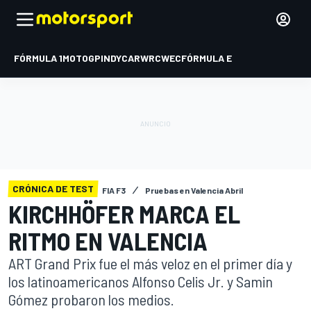
FÓRMULA 1
MOTOGP
INDYCAR
WRC
WEC
FÓRMULA E
CRÓNICA DE TEST
FIA F3
Pruebas en Valencia Abril
KIRCHHÖFER MARCA EL
RITMO EN VALENCIA
ART Grand Prix fue el más veloz en el primer día y
los latinoamericanos Alfonso Celis Jr. y Samin
Gómez probaron los medios.