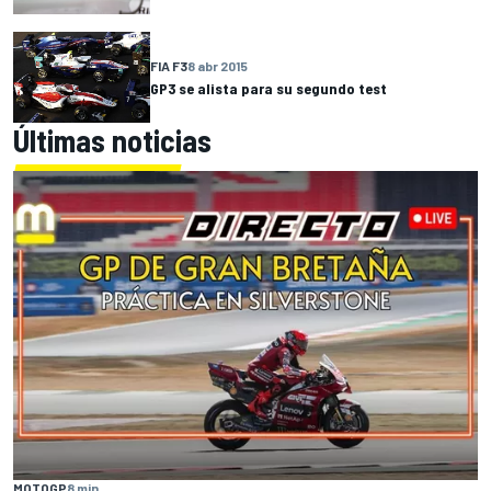
FIA F3
8 abr 2015
GP3 se alista para su segundo test
Últimas noticias
MOTOGP
8 min