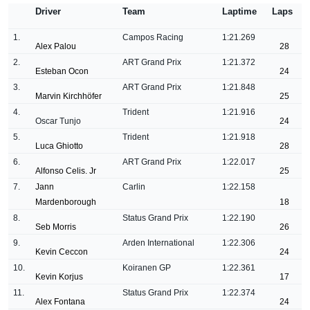
Driver
Team
Laptime
Laps
1.
Campos Racing
1:21.269
Alex Palou
28
2.
ART Grand Prix
1:21.372
Esteban Ocon
24
3.
ART Grand Prix
1:21.848
Marvin Kirchhöfer
25
4.
Trident
1:21.916
Oscar Tunjo
24
5.
Trident
1:21.918
Luca Ghiotto
28
6.
ART Grand Prix
1:22.017
Alfonso Celis. Jr
25
7.
Jann
Carlin
1:22.158
Mardenborough
18
8.
Status Grand Prix
1:22.190
Seb Morris
26
9.
Arden International
1:22.306
Kevin Ceccon
24
10.
Koiranen GP
1:22.361
Kevin Korjus
17
11.
Status Grand Prix
1:22.374
Alex Fontana
24