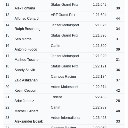
12.
Status Grand Prix
1:21.642
Alex Fontana
39
13.
ART Grand Prix
1:21.694
Alfonso Celis. Jr
44
14.
Jenzer Motorsport
1:21.876
Ralph Boschung
34
15.
Status Grand Prix
1:21.896
Seb Morris
31
16.
Carlin
1:21.899
Antonio Fuoco
39
17.
Jenzer Motorsport
1:21.920
Matheo Tuscher
31
18.
Status Grand Prix
1:22.121
Sandy Stuvik
36
19.
Campos Racing
1:22.184
Zaid Ashkanani
37
20.
Arden Motorsport
1:22.374
Kevin Ceccon
42
21.
Trident
1:22.433
Artur Janosz
28
22.
Carlin
1:22.989
Mitchell Gilbert
48
23.
Arden International
1:23.423
Aleksander Bosak
33