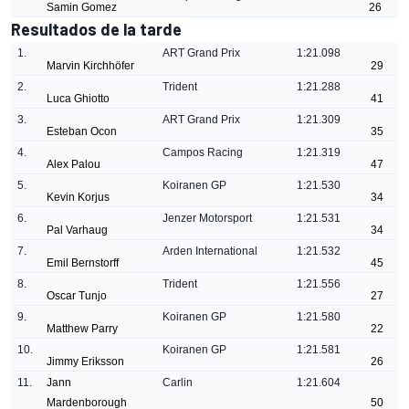
Samin Gomez
26
Resultados de la tarde
1.
ART Grand Prix
1:21.098
Marvin Kirchhöfer
29
2.
Trident
1:21.288
Luca Ghiotto
41
3.
ART Grand Prix
1:21.309
Esteban Ocon
35
4.
Campos Racing
1:21.319
Alex Palou
47
5.
Koiranen GP
1:21.530
Kevin Korjus
34
6.
Jenzer Motorsport
1:21.531
Pal Varhaug
34
7.
Arden International
1:21.532
Emil Bernstorff
45
8.
Trident
1:21.556
Oscar Tunjo
27
9.
Koiranen GP
1:21.580
Matthew Parry
22
10.
Koiranen GP
1:21.581
Jimmy Eriksson
26
11.
Jann
Carlin
1:21.604
Mardenborough
50