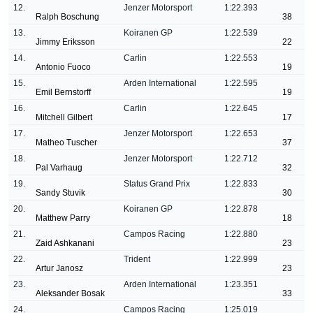
12.
Jenzer Motorsport
1:22.393
Ralph Boschung
38
13.
Koiranen GP
1:22.539
Jimmy Eriksson
22
14.
Carlin
1:22.553
Antonio Fuoco
19
15.
Arden International
1:22.595
Emil Bernstorff
19
16.
Carlin
1:22.645
Mitchell Gilbert
17
17.
Jenzer Motorsport
1:22.653
Matheo Tuscher
37
18.
Jenzer Motorsport
1:22.712
Pal Varhaug
32
19.
Status Grand Prix
1:22.833
Sandy Stuvik
30
20.
Koiranen GP
1:22.878
Matthew Parry
18
21.
Campos Racing
1:22.880
Zaid Ashkanani
23
22.
Trident
1:22.999
Artur Janosz
23
23.
Arden International
1:23.351
Aleksander Bosak
33
24.
Campos Racing
1:25.019