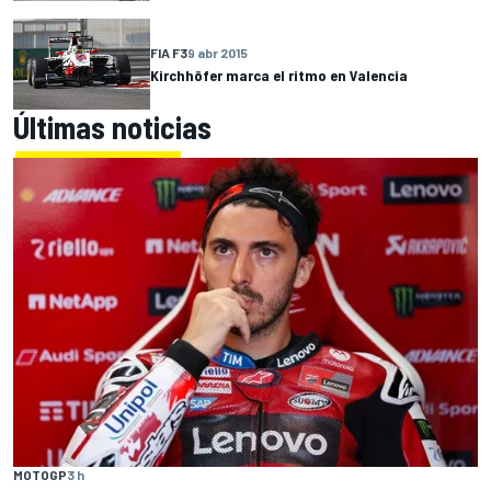
FIA F3
9 abr 2015
Kirchhöfer marca el ritmo en Valencia
Últimas noticias
MOTOGP
3 h