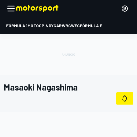
FÓRMULA 1
MOTOGP
INDYCAR
WRC
WEC
FÓRMULA E
Masaoki Nagashima