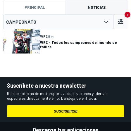
PRINCIPAL
NOTICIAS
1
CAMPEONATO
WRC
8 m
WRC - Todos los campeones del mundo de
rallies
Suscríbete a nuestra newsletter
Recibe noticias de motorsport, actualizaciones y ofertas
especiales directamente en tu bandeja de entrada.
SUSCRIBIRSE
Descarga tus aplicaciones