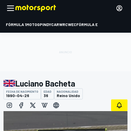
FÓRMULA 1
MOTOGP
INDYCAR
WRC
WEC
FÓRMULA E
Luciano Bacheta
FECHA DE NACIMIENTO
EDAD
NACIONALIDAD
1990-04-26
36
Reino Unido