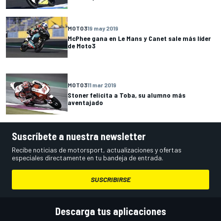
MOTO3
19 may 2019
McPhee gana en Le Mans y Canet sale más líder
de Moto3
MOTO3
11 mar 2019
Stoner felicita a Toba, su alumno más
aventajado
Suscríbete a nuestra newsletter
Recibe noticias de motorsport, actualizaciones y ofertas
especiales directamente en tu bandeja de entrada.
SUSCRIBIRSE
Descarga tus aplicaciones