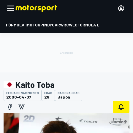
FÓRMULA 1
MOTOGP
INDYCAR
WRC
WEC
FÓRMULA E
Kaito Toba
FECHA DE NACIMIENTO
EDAD
NACIONALIDAD
2000-04-07
26
Japón