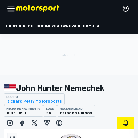
FÓRMULA 1
MOTOGP
INDYCAR
WRC
WEC
FÓRMULA E
John Hunter Nemechek
EQUIPO
Richard Petty Motorsports
FECHA DE NACIMIENTO
EDAD
NACIONALIDAD
1997-06-11
29
Estados Unidos
42