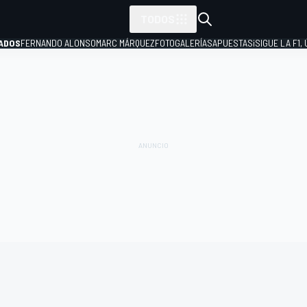
TODOS
ADOS
FERNANDO ALONSO
MARC MÁRQUEZ
FOTOGALERÍAS
APUESTAS
¡SIGUE LA F1,
P