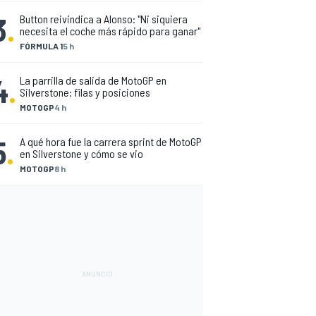
3
.
Button reivindica a Alonso: "Ni siquiera
necesita el coche más rápido para ganar"
FÓRMULA 1
5 h
4
.
La parrilla de salida de MotoGP en
Silverstone: filas y posiciones
MOTOGP
4 h
5
.
A qué hora fue la carrera sprint de MotoGP
en Silverstone y cómo se vio
MOTOGP
8 h