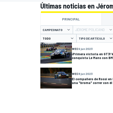
Últimas noticias en Jéro
INDYCAR
WRC
PRINCIPAL
JÉROME POLICAND
CAMPEONATO
TIPO DE ARTÍCULO
WEC
9 jun 2023
¡Primera victoria en GT3! 
conquista Le Mans con B
WEC
8 jun 2023
El compañero de Rossi en
una "broma" correr con él
WEC
FÓRMULA E