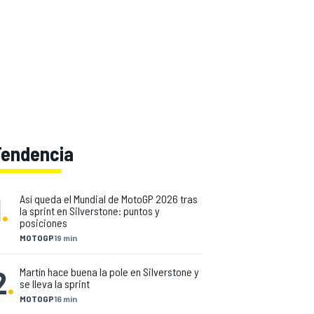
Tendencia
1
.
Así queda el Mundial de MotoGP 2026 tras
la sprint en Silverstone: puntos y
posiciones
MOTOGP
19 min
2
.
Martín hace buena la pole en Silverstone y
se lleva la sprint
MOTOGP
16 min