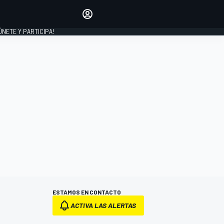
Haz que tu voz se escuche
comentando los artículos
 ÚNETE Y PARTICIPA!
INICIAR SESIÓN
EDICIÓN
ESPAÑA
ESTAMOS EN CONTACTO
ACTIVA LAS ALERTAS