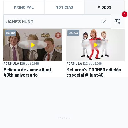
PRINCIPAL
NOTICIAS
VIDEOS
1
JAMES HUNT
03:02
03:43
FÓRMULA 1
28 oct 2016
FÓRMULA 1
22 oct 2016
Película de James Hunt
McLaren's TOONED edición
40th aniversario
especial #Hunt40