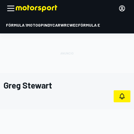
FÓRMULA 1
MOTOGP
INDYCAR
WRC
WEC
FÓRMULA E
Greg Stewart