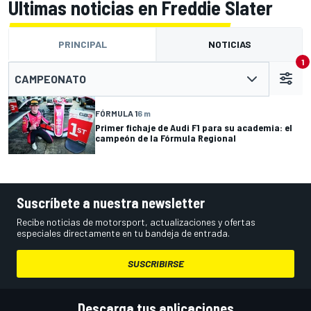
Últimas noticias en Freddie Slater
PRINCIPAL
NOTICIAS
1
CAMPEONATO
FÓRMULA 1
6 m
Primer fichaje de Audi F1 para su academia: el
campeón de la Fórmula Regional
Suscríbete a nuestra newsletter
Recibe noticias de motorsport, actualizaciones y ofertas
especiales directamente en tu bandeja de entrada.
SUSCRIBIRSE
Descarga tus aplicaciones