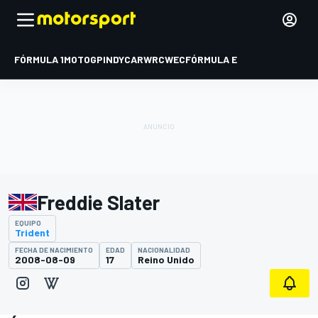
FÓRMULA 1
MOTOGP
INDYCAR
WRC
WEC
FÓRMULA E
Freddie Slater
EQUIPO
Trident
FECHA DE NACIMIENTO
EDAD
NACIONALIDAD
2008-08-09
17
Reino Unido