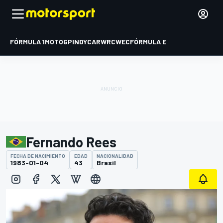
FÓRMULA 1
MOTOGP
INDYCAR
WRC
WEC
FÓRMULA E
Fernando Rees
FECHA DE NACIMIENTO
EDAD
NACIONALIDAD
1983-01-04
43
Brasil