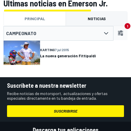
Últimas noticias en Emerson Jr.
PRINCIPAL
NOTICIAS
1
CAMPEONATO
KARTING
7 jul 2015
La nueva generación Fittipaldi
Suscríbete a nuestra newsletter
Recibe noticias de motorsport, actualizaciones y ofertas
especiales directamente en tu bandeja de entrada.
SUSCRIBIRSE
Descarga tus aplicaciones