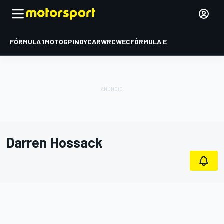
FÓRMULA 1
MOTOGP
INDYCAR
WRC
WEC
FÓRMULA E
Darren Hossack