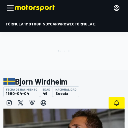
FÓRMULA 1
MOTOGP
INDYCAR
WRC
WEC
FÓRMULA E
Bjorn Wirdheim
FECHA DE NACIMIENTO
EDAD
NACIONALIDAD
1980-04-04
46
Suecia