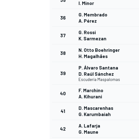
35
I. Minor
G. Membrado
36
A. Pérez
G. Rossi
37
K. Sarmezan
N. Otto Boehringer
38
H. Magalhães
P. Álvaro Santana
39
D. Raúl Sánchez
Escudería Maspalomas
F. Marchino
40
A. Kihurani
D. Mascarenhas
41
G. Karumbaiah
A. Lafarja
42
G. Maune