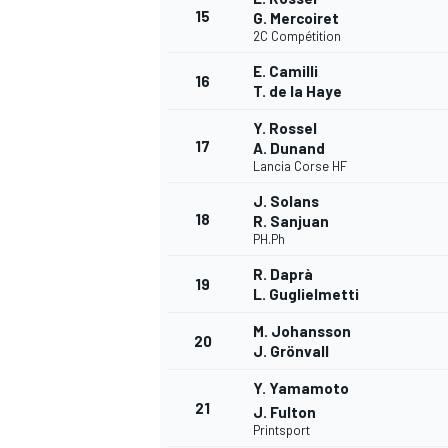
15
G. Mercoiret
2C Compétition
E. Camilli
16
T. de la Haye
Y. Rossel
17
A. Dunand
Lancia Corse HF
J. Solans
18
R. Sanjuan
PH.Ph
MÁS CATEGORÍAS
R. Daprà
19
L. Guglielmetti
M. Johansson
20
J. Grönvall
Y. Yamamoto
21
J. Fulton
Printsport