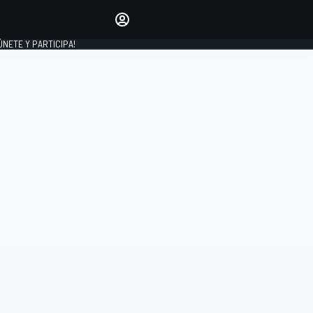
Haz que tu voz se escuche
comentando los artículos
 ÚNETE Y PARTICIPA!
INICIAR SESIÓN
EDICIÓN
ESPAÑA