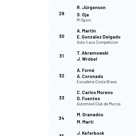
R. Jürgenson
29
S. Oja
M-Sport
A. Martín
30
E. González Delgado
Auto-Laca Competicion
T. Abramowski
31
J. Wróbel
A. Forné
32
A. Coronado
Escudería Costa Brava
C. Carlos Moreno
33
D. Fuentes
Automóvil Club de Murcia
M. Granados
34
M. Marti
J. Keferbock