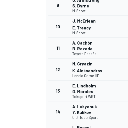
J. Armstrong
9
S. Byrne
M-Sport
J. McErlean
10
E. Treacy
M-Sport
A. Cachón
11
B. Rozada
Toyota España
N. Gryazin
12
K. Aleksandrov
Lancia Corse HF
E. Lindholm
13
G. Morales
Toksport WRT
A. Lukyanuk
14
Y. Kulikov
C.D. Todo Sport
L. Rossel