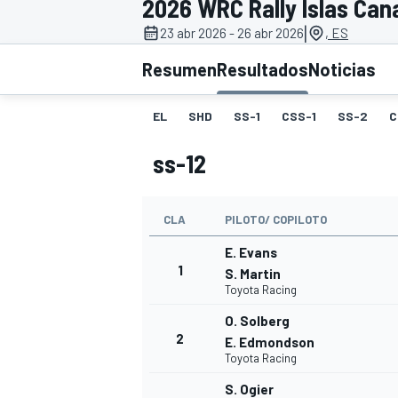
2026 WRC Rally Islas Can
|
23 abr 2026 - 26 abr 2026
, ES
INDYCAR
WRC
Resumen
Resultados
Noticias
EL
SHD
SS-1
CSS-1
SS-2
C
ss-12
CLA
PILOTO/ COPILOTO
E. Evans
1
S. Martin
Toyota Racing
WEC
FÓRMULA E
O. Solberg
2
E. Edmondson
Toyota Racing
S. Ogier