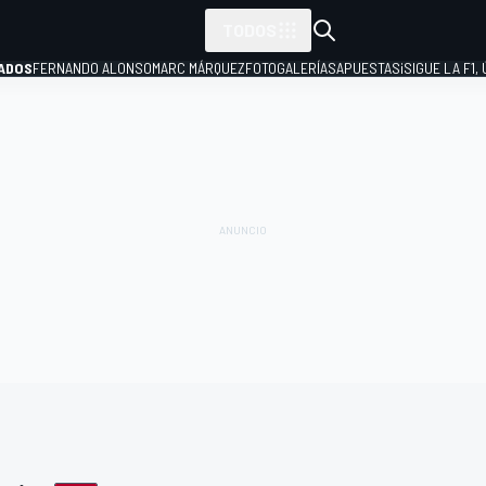
TODOS
ADOS
FERNANDO ALONSO
MARC MÁRQUEZ
FOTOGALERÍAS
APUESTAS
¡SIGUE LA F1,
P