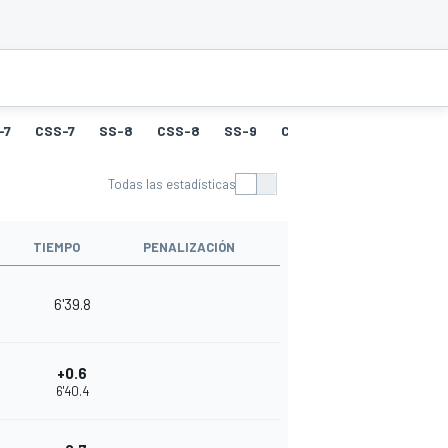
-7
CSS-7
SS-8
CSS-8
SS-9
CSS-9
SS-10
CSS-
Todas las estadísticas
TIEMPO
PENALIZACIÓN
6'39.8
+0.6
6'40.4