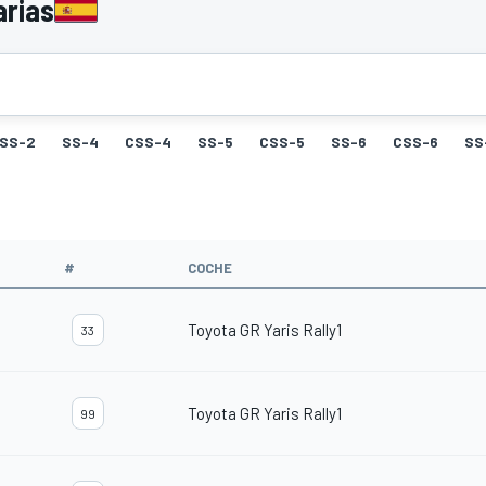
arias
SS-2
SS-4
CSS-4
SS-5
CSS-5
SS-6
CSS-6
SS
#
COCHE
Toyota GR Yaris Rally1
33
Toyota GR Yaris Rally1
99