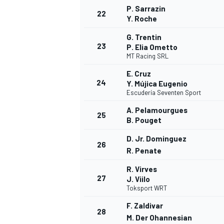
P. Sarrazin
22
Y. Roche
G. Trentin
23
P. Elia Ometto
MT Racing SRL
E. Cruz
24
Y. Mújica Eugenio
Escudería Seventen Sport
A. Pelamourgues
25
B. Pouget
D. Jr. Dominguez
26
R. Penate
R. Virves
27
J. Viilo
Toksport WRT
F. Zaldivar
28
M. Der Ohannesian