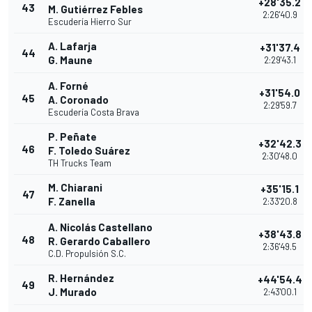
+28'35.2
43
M. Gutiérrez Febles
2:26'40.9
Escudería Hierro Sur
A. Lafarja
+31'37.4
44
G. Maune
2:29'43.1
A. Forné
+31'54.0
45
A. Coronado
2:29'59.7
Escudería Costa Brava
P. Peñate
+32'42.3
46
F. Toledo Suárez
2:30'48.0
TH Trucks Team
M. Chiarani
+35'15.1
47
F. Zanella
2:33'20.8
A. Nicolás Castellano
+38'43.8
48
R. Gerardo Caballero
2:36'49.5
C.D. Propulsión S.C.
R. Hernández
+44'54.4
49
J. Murado
2:43'00.1