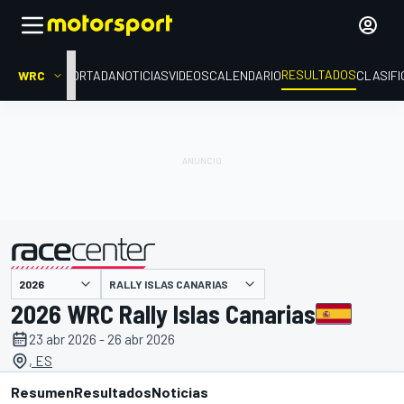
RESULTADOS
WRC
PORTADA
NOTICIAS
VIDEOS
CALENDARIO
CLASIFI
RALLY ISLAS CANARIAS
presentado por
2026 WRC Rally Islas Canarias
23 abr 2026 - 26 abr 2026
, ES
Resumen
Resultados
Noticias