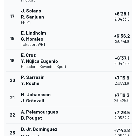
M-Sport
J. Solans
+6'28.1
17
R. Sanjuan
2:04'33.8
PH.Ph
E. Lindholm
+6'36.2
18
G. Morales
2:04'41.9
Toksport WRT
E. Cruz
+6'37.1
19
Y. Mújica Eugenio
2:04'42.8
Escudería Seventen Sport
P. Sarrazin
+7'15.9
20
Y. Roche
2:05'21.6
M. Johansson
+7'19.3
21
J. Grönvall
2:05'25.0
A. Pelamourgues
+7'26.5
22
B. Pouget
2:05'32.2
D. Jr. Dominguez
+7'43.8
23
2:05'49.5