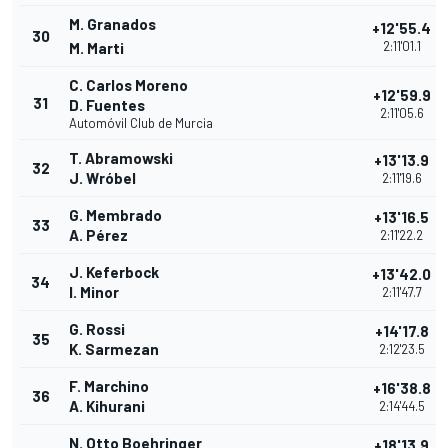
M. Granados
+12'55.4
30
2:11'01.1
M. Marti
C. Carlos Moreno
+12'59.9
31
D. Fuentes
2:11'05.6
Automóvil Club de Murcia
T. Abramowski
+13'13.9
32
J. Wróbel
2:11'19.6
G. Membrado
+13'16.5
33
A. Pérez
2:11'22.2
J. Keferbock
+13'42.0
34
I. Minor
2:11'47.7
G. Rossi
+14'17.8
35
K. Sarmezan
2:12'23.5
F. Marchino
+16'38.8
36
A. Kihurani
2:14'44.5
N. Otto Boehringer
+18'13.9