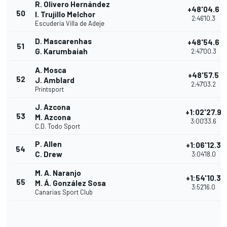
R. Olivero Hernández
+48'04.6
50
I. Trujillo Melchor
2:46'10.3
Escudería Villa de Adeje
D. Mascarenhas
+48'54.6
51
G. Karumbaiah
2:47'00.3
A. Mosca
+48'57.5
52
J. Amblard
2:47'03.2
Printsport
J. Azcona
+1:02'27.9
53
M. Azcona
3:00'33.6
C.D. Todo Sport
P. Allen
+1:06'12.3
54
C. Drew
3:04'18.0
M. A. Naranjo
+1:54'10.3
55
M. Á. González Sosa
3:52'16.0
Canarias Sport Club