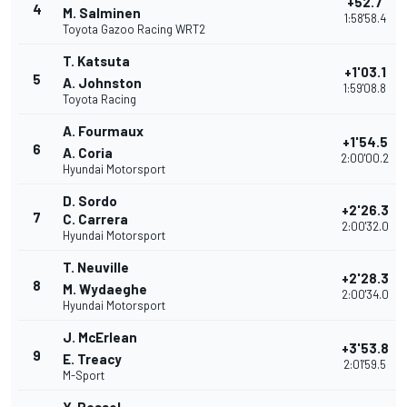
+52.7
4
M. Salminen
1:58'58.4
Toyota Gazoo Racing WRT2
T. Katsuta
+1'03.1
5
A. Johnston
1:59'08.8
Toyota Racing
A. Fourmaux
+1'54.5
6
A. Coria
2:00'00.2
Hyundai Motorsport
D. Sordo
+2'26.3
7
C. Carrera
2:00'32.0
Hyundai Motorsport
T. Neuville
+2'28.3
8
M. Wydaeghe
2:00'34.0
Hyundai Motorsport
J. McErlean
+3'53.8
9
E. Treacy
2:01'59.5
M-Sport