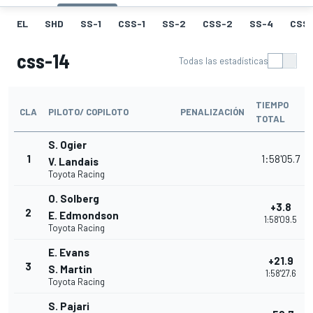
EL
SHD
SS-1
CSS-1
SS-2
CSS-2
SS-4
CSS
css-14
Todas las estadísticas
TIEMPO
CLA
PILOTO/ COPILOTO
PENALIZACIÓN
TOTAL
S. Ogier
1
1:58'05.7
V. Landais
Toyota Racing
O. Solberg
+3.8
2
E. Edmondson
1:58'09.5
Toyota Racing
E. Evans
+21.9
3
S. Martin
1:58'27.6
Toyota Racing
S. Pajari