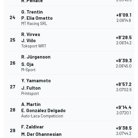
R. Penate
G. Trentin
+8'09.1
24
P. Elia Ometto
2:06'14.8
MT Racing SRL
R. Virves
+8'28.5
25
J. Viilo
2:06'34.2
Toksport WRT
R. Jürgenson
+8'39.3
26
S. Oja
2:06'45.0
M-Sport
Y. Yamamoto
+8'57.2
27
J. Fulton
2:07'02.9
Printsport
A. Martín
+9'14.4
28
E. González Delgado
2:07'20.1
Auto-Laca Competicion
F. Zaldivar
+9'38.5
29
2:07'44.2
M. Der Ohannesian