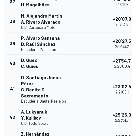
37
H. Magalhães
2:16'19.6
M. Alejandro Martín
+20'07.9
38
A. Rivero Alvarado
2:18'13.6
C.D. Cartenara Motor
P. Álvaro Santana
+20'27.5
39
D. Raúl Sánchez
2:18'33.2
Escudería Maspalomas
D. Guex
+21'54.7
40
C. Guieu
2:20'00.4
D. Santiago Jonás
Pérez
+23'02.4
41
G. Benito D.
2:21'08.1
Sacramento
Escudería Daute-Realejos
A. Lukyanuk
+25'26.0
42
Y. Kulikov
2:23'31.7
C.D. Todo Sport
Z. Hernández