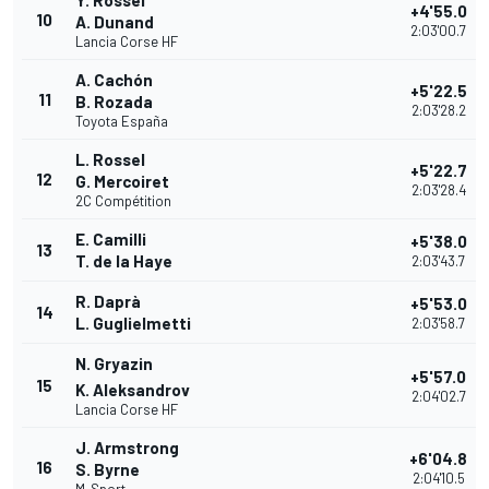
Y. Rossel
+4'55.0
10
A. Dunand
2:03'00.7
Lancia Corse HF
A. Cachón
+5'22.5
11
B. Rozada
2:03'28.2
Toyota España
L. Rossel
+5'22.7
12
G. Mercoiret
2:03'28.4
2C Compétition
E. Camilli
+5'38.0
13
T. de la Haye
2:03'43.7
R. Daprà
+5'53.0
14
L. Guglielmetti
2:03'58.7
N. Gryazin
+5'57.0
15
K. Aleksandrov
2:04'02.7
Lancia Corse HF
J. Armstrong
+6'04.8
16
S. Byrne
2:04'10.5