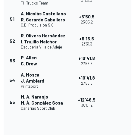
21'20.2
TH Trucks Team
A. Nicolás Castellano
+5'50.5
51
R. Gerardo Caballero
23'05.2
C.D. Propulsión S.C.
R. Olivero Hernández
+6'16.6
52
I. Trujillo Melchor
23'31.3
Escudería Villa de Adeje
P. Allen
+10'41.8
53
C. Drew
27'56.5
A. Mosca
+10'41.8
54
J. Amblard
27'56.5
Printsport
M. A. Naranjo
+12'46.5
55
M. Á. González Sosa
30'01.2
Canarias Sport Club