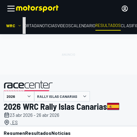
RESULTADOS
WRC
PORTADA
NOTICIAS
VIDEOS
CALENDARIO
CLASIFI
RALLY ISLAS CANARIAS
presentado por
2026 WRC Rally Islas Canarias
23 abr 2026 - 26 abr 2026
, ES
Resumen
Resultados
Noticias