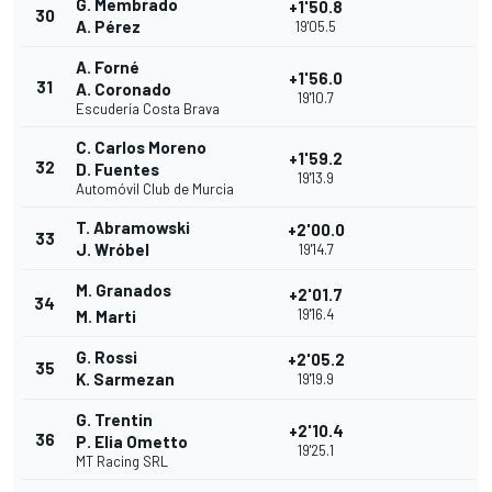
G. Membrado
+1'50.8
30
A. Pérez
19'05.5
A. Forné
+1'56.0
31
A. Coronado
19'10.7
Escudería Costa Brava
C. Carlos Moreno
+1'59.2
32
D. Fuentes
19'13.9
Automóvil Club de Murcia
T. Abramowski
+2'00.0
33
J. Wróbel
19'14.7
M. Granados
+2'01.7
34
19'16.4
M. Marti
G. Rossi
+2'05.2
35
K. Sarmezan
19'19.9
G. Trentin
+2'10.4
36
P. Elia Ometto
19'25.1
MT Racing SRL