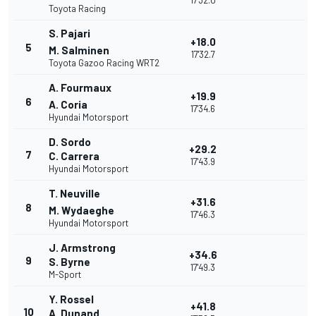
17'32.0
Toyota Racing
S. Pajari
+18.0
5
M. Salminen
17'32.7
Toyota Gazoo Racing WRT2
A. Fourmaux
+19.9
6
A. Coria
17'34.6
Hyundai Motorsport
D. Sordo
+29.2
7
C. Carrera
17'43.9
Hyundai Motorsport
T. Neuville
+31.6
8
M. Wydaeghe
17'46.3
Hyundai Motorsport
J. Armstrong
+34.6
9
S. Byrne
17'49.3
M-Sport
Y. Rossel
+41.8
10
A. Dunand