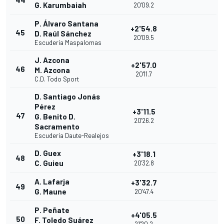
44
G. Karumbaiah
20'09.2
P. Álvaro Santana
+2'54.8
45
D. Raúl Sánchez
20'09.5
Escudería Maspalomas
J. Azcona
+2'57.0
46
M. Azcona
20'11.7
C.D. Todo Sport
D. Santiago Jonás
Pérez
+3'11.5
47
G. Benito D.
20'26.2
Sacramento
Escudería Daute-Realejos
D. Guex
+3'18.1
48
C. Guieu
20'32.8
A. Lafarja
+3'32.7
49
G. Maune
20'47.4
P. Peñate
+4'05.5
50
F. Toledo Suárez