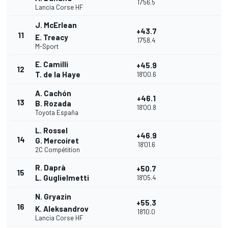
17'56.5
Lancia Corse HF
J. McErlean
+43.7
11
E. Treacy
17'58.4
M-Sport
E. Camilli
+45.9
12
T. de la Haye
18'00.6
A. Cachón
+46.1
13
B. Rozada
18'00.8
Toyota España
L. Rossel
+46.9
14
G. Mercoiret
18'01.6
2C Compétition
R. Daprà
+50.7
15
L. Guglielmetti
18'05.4
N. Gryazin
+55.3
16
K. Aleksandrov
18'10.0
Lancia Corse HF