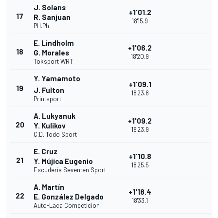
J. Solans
+1'01.2
17
R. Sanjuan
18'15.9
PH.Ph
E. Lindholm
+1'06.2
18
G. Morales
18'20.9
Toksport WRT
Y. Yamamoto
+1'09.1
19
J. Fulton
18'23.8
Printsport
A. Lukyanuk
+1'09.2
20
Y. Kulikov
18'23.9
C.D. Todo Sport
E. Cruz
+1'10.8
21
Y. Mújica Eugenio
18'25.5
Escudería Seventen Sport
A. Martín
+1'18.4
22
E. González Delgado
18'33.1
Auto-Laca Competicion