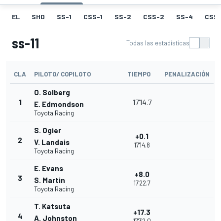
EL
SHD
SS-1
CSS-1
SS-2
CSS-2
SS-4
CSS
ss-11
Todas las estadísticas
CLA
PILOTO/ COPILOTO
TIEMPO
PENALIZACIÓN
O. Solberg
1
17'14.7
E. Edmondson
Toyota Racing
S. Ogier
+0.1
2
V. Landais
17'14.8
Toyota Racing
E. Evans
+8.0
3
S. Martin
17'22.7
Toyota Racing
T. Katsuta
+17.3
4
A. Johnston