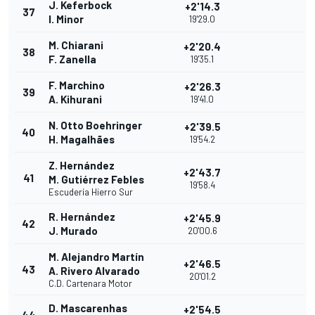
J. Keferbock
+2'14.3
37
I. Minor
19'29.0
M. Chiarani
+2'20.4
38
F. Zanella
19'35.1
F. Marchino
+2'26.3
39
A. Kihurani
19'41.0
N. Otto Boehringer
+2'39.5
40
H. Magalhães
19'54.2
Z. Hernández
+2'43.7
41
M. Gutiérrez Febles
19'58.4
Escudería Hierro Sur
R. Hernández
+2'45.9
42
J. Murado
20'00.6
M. Alejandro Martín
+2'46.5
43
A. Rivero Alvarado
20'01.2
C.D. Cartenara Motor
D. Mascarenhas
+2'54.5