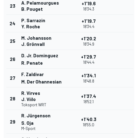
A. Pelamourgues
+1'19.6
23
B. Pouget
18'34.3
P. Sarrazin
+1'19.7
24
Y. Roche
18'34.4
M. Johansson
+1'20.2
25
J. Grönvall
18'34.9
D. Jr. Dominguez
+1'29.7
26
18'44.4
R. Penate
F. Zaldivar
+1'34.1
27
18'48.8
M. Der Ohannesian
R. Virves
+1'37.4
28
J. Viilo
18'52.1
Toksport WRT
R. Jürgenson
+1'40.3
29
S. Oja
18'55.0
M-Sport