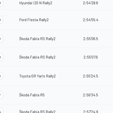
Hyundai i20 N Rally2
2:54'28.6
3
Ford Fiesta Rally2
2:54'55.4
8
Škoda Fabia RS Rally2
2:55'06.5
1
Škoda Fabia RS Rally2
2:55'07.6
8
Toyota GR Yaris Rally2
2:55'24.5
0
Škoda Fabia R5
2:56'34.5
7
Škoda Fabia RS Rally2
2:57'24.9
4