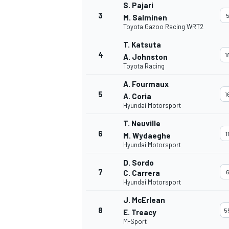
S. Pajari
3
M. Salminen
Toyota Gazoo Racing WRT2
T. Katsuta
4
1
A. Johnston
Toyota Racing
A. Fourmaux
5
1
A. Coria
Hyundai Motorsport
T. Neuville
6
1
M. Wydaeghe
Hyundai Motorsport
D. Sordo
7
C. Carrera
Hyundai Motorsport
J. McErlean
8
5
E. Treacy
M-Sport