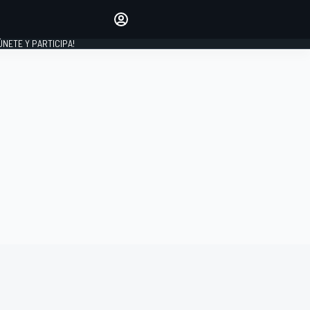
Haz que tu voz se escuche
comentando los artículos
 ÚNETE Y PARTICIPA!
INICIAR SESIÓN
EDICIÓN
ESPAÑA