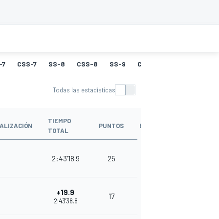
-7
CSS-7
SS-8
CSS-8
SS-9
CSS-9
SS-10
CSS-
Todas las estadísticas
TIEMPO
ALIZACIÓN
PUNTOS
BONUS
TOTAL
2:43'18.9
25
7
+19.9
17
10
2:43'38.8