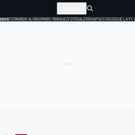
TODOS
ADOS
FERNANDO ALONSO
MARC MÁRQUEZ
FOTOGALERÍAS
APUESTAS
¡SIGUE LA F1,
P