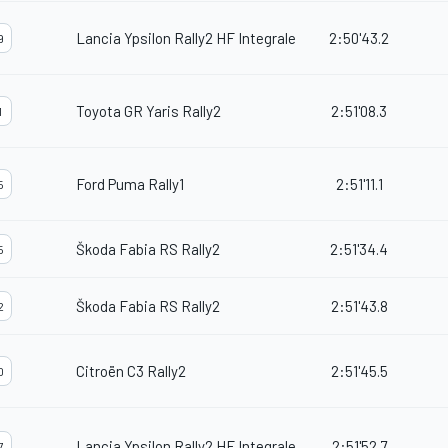
Lancia Ypsilon Rally2 HF Integrale
2:50'43.2
9
Toyota GR Yaris Rally2
2:51'08.3
1
Ford Puma Rally1
2:51'11.1
5
Škoda Fabia RS Rally2
2:51'34.4
5
Škoda Fabia RS Rally2
2:51'43.8
2
Citroën C3 Rally2
2:51'45.5
0
Lancia Ypsilon Rally2 HF Integrale
2:51'52.7
7