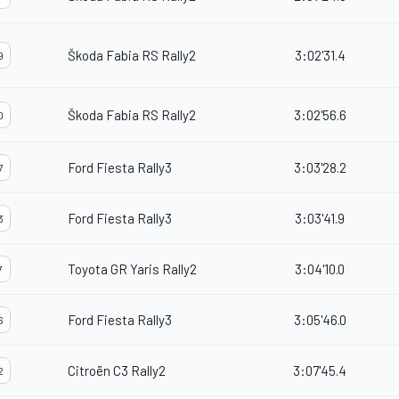
Škoda Fabia RS Rally2
3:02'31.4
9
Škoda Fabia RS Rally2
3:02'56.6
0
Ford Fiesta Rally3
3:03'28.2
7
Ford Fiesta Rally3
3:03'41.9
3
Toyota GR Yaris Rally2
3:04'10.0
7
Ford Fiesta Rally3
3:05'46.0
6
Citroën C3 Rally2
3:07'45.4
2