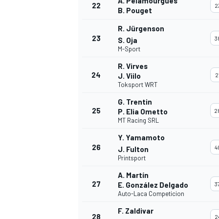
A. Pelamourgues
22
2
B. Pouget
R. Jürgenson
23
3
S. Oja
M-Sport
R. Virves
24
J. Viilo
2
Toksport WRT
G. Trentin
25
P. Elia Ometto
2
MT Racing SRL
Y. Yamamoto
26
4
J. Fulton
Printsport
A. Martín
27
E. González Delgado
3
Auto-Laca Competicion
F. Zaldivar
28
2