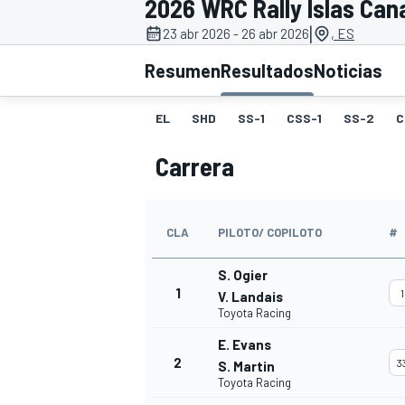
2026 WRC Rally Islas Can
|
23 abr 2026 - 26 abr 2026
, ES
INDYCAR
WRC
Resumen
Resultados
Noticias
EL
SHD
SS-1
CSS-1
SS-2
C
Carrera
CLA
PILOTO/ COPILOTO
#
S. Ogier
1
1
V. Landais
Toyota Racing
WEC
FÓRMULA E
E. Evans
2
3
S. Martin
Toyota Racing