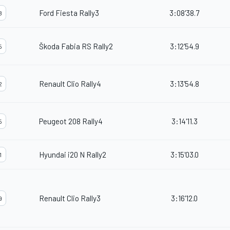
Ford Fiesta Rally3
3:08'38.7
8
Škoda Fabia RS Rally2
3:12'54.9
5
Renault Clio Rally4
3:13'54.8
2
Peugeot 208 Rally4
3:14'11.3
5
Hyundai i20 N Rally2
3:15'03.0
1
Renault Clio Rally3
3:16'12.0
9