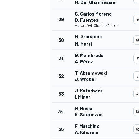
M. Der Ohannesian
C. Carlos Moreno
29
D. Fuentes
4
Automóvil Club de Murcia
M. Granados
30
5
M. Marti
G. Membrado
31
5
A. Pérez
T. Abramowski
32
5
J. Wróbel
J. Keferbock
33
4
I. Minor
G. Rossi
34
5
K. Sarmezan
F. Marchino
35
5
A. Kihurani