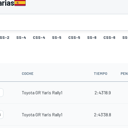
arias
SS-2
SS-4
CSS-4
SS-5
CSS-5
SS-6
CSS-6
SS
COCHE
TIEMPO
PEN
Toyota GR Yaris Rally1
2:43'18.9
Toyota GR Yaris Rally1
2:43'38.8
3