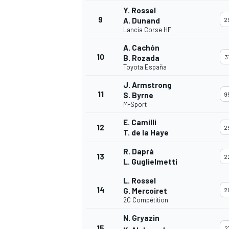
Y. Rossel
9
A. Dunand
2
Lancia Corse HF
A. Cachón
10
B. Rozada
3
Toyota España
J. Armstrong
11
S. Byrne
9
M-Sport
E. Camilli
12
2
T. de la Haye
R. Daprà
13
2
L. Guglielmetti
L. Rossel
14
G. Mercoiret
2
2C Compétition
N. Gryazin
15
2