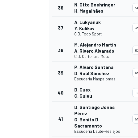
N. Otto Boehringer
36
5
H. Magalhães
A. Lukyanuk
37
Y. Kulikov
3
C.D. Todo Sport
M. Alejandro Martín
38
A. Rivero Alvarado
6
C.D. Cartenara Motor
P. Álvaro Santana
39
D. Raúl Sánchez
6
Escudería Maspalomas
D. Guex
40
6
C. Guieu
D. Santiago Jonás
Pérez
41
G. Benito D.
5
Sacramento
Escudería Daute-Realejos