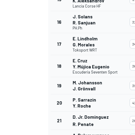
K. Aleksandrov
Lancia Corse HF
J. Solans
16
R. Sanjuan
3
PH.Ph
E. Lindholm
17
G. Morales
3
Toksport WRT
E. Cruz
18
Y. Mújica Eugenio
3
Escudería Seventen Sport
MÁS CATEGORÍAS
M. Johansson
19
3
J. Grönvall
P. Sarrazin
20
4
Y. Roche
D. Jr. Dominguez
21
2
R. Penate