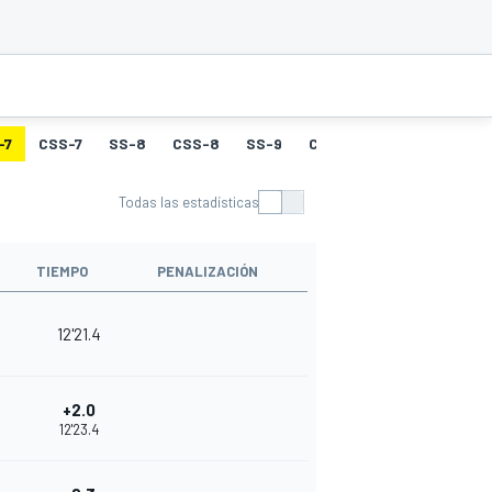
-7
CSS-7
SS-8
CSS-8
SS-9
CSS-9
SS-10
CSS-
Todas las estadísticas
TIEMPO
PENALIZACIÓN
12'21.4
+2.0
12'23.4