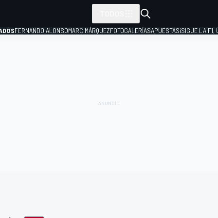
TODOS
ADOS
FERNANDO ALONSO
MARC MÁRQUEZ
FOTOGALERÍAS
APUESTAS
¡SIGUE LA F1,
P