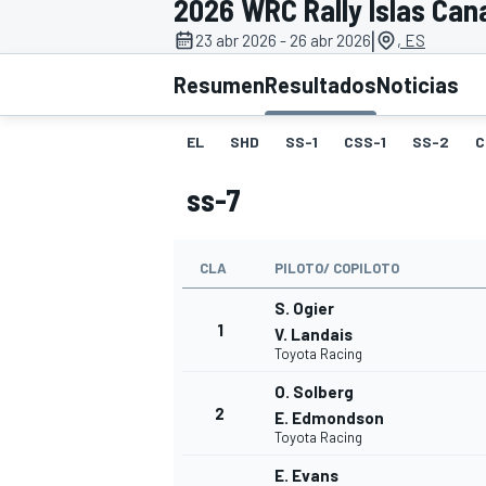
2026 WRC Rally Islas Can
|
23 abr 2026 - 26 abr 2026
, ES
INDYCAR
WRC
Resumen
Resultados
Noticias
EL
SHD
SS-1
CSS-1
SS-2
C
ss-7
CLA
PILOTO/ COPILOTO
S. Ogier
1
V. Landais
Toyota Racing
WEC
FÓRMULA E
O. Solberg
2
E. Edmondson
Toyota Racing
E. Evans