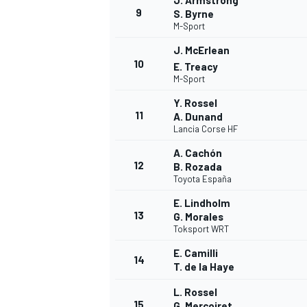
J. Armstrong
9
S. Byrne
M-Sport
J. McErlean
10
E. Treacy
M-Sport
Y. Rossel
11
A. Dunand
Lancia Corse HF
A. Cachón
12
B. Rozada
Toyota España
E. Lindholm
13
G. Morales
Toksport WRT
E. Camilli
14
T. de la Haye
L. Rossel
15
G. Mercoiret