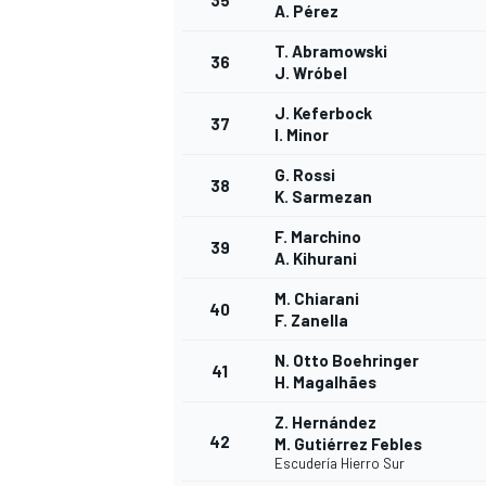
35
A. Pérez
T. Abramowski
36
J. Wróbel
J. Keferbock
37
I. Minor
G. Rossi
38
K. Sarmezan
F. Marchino
39
A. Kihurani
M. Chiarani
40
F. Zanella
N. Otto Boehringer
41
H. Magalhães
Z. Hernández
42
M. Gutiérrez Febles
Escudería Hierro Sur