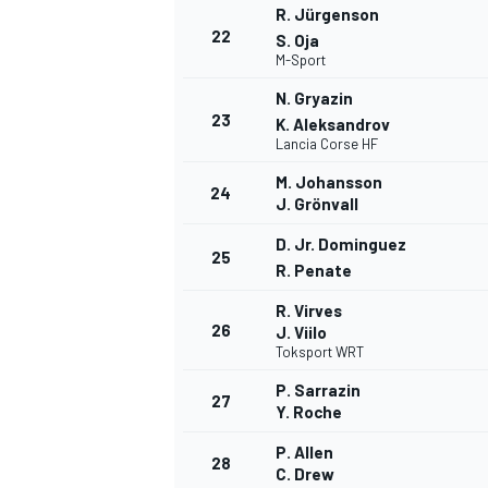
R. Jürgenson
22
S. Oja
M-Sport
N. Gryazin
23
K. Aleksandrov
Lancia Corse HF
M. Johansson
24
J. Grönvall
D. Jr. Dominguez
25
R. Penate
R. Virves
26
J. Viilo
Toksport WRT
P. Sarrazin
27
Y. Roche
P. Allen
28
C. Drew