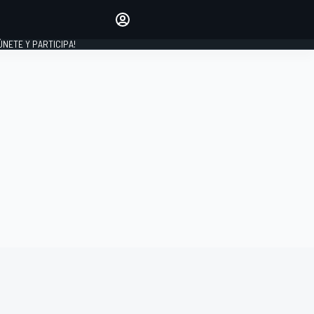
Haz que tu voz se escuche
comentando los artículos
 ÚNETE Y PARTICIPA!
INICIAR SESIÓN
EDICIÓN
ESPAÑA