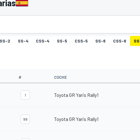
arias
SS-2
SS-4
CSS-4
SS-5
CSS-5
SS-6
CSS-6
SS
#
COCHE
Toyota GR Yaris Rally1
1
Toyota GR Yaris Rally1
99