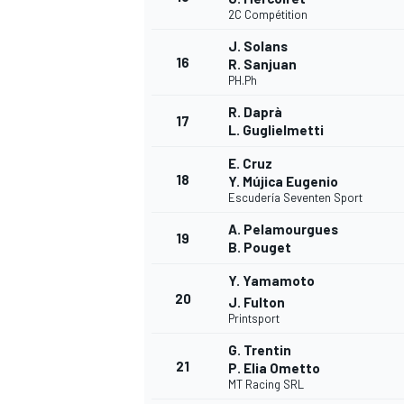
2C Compétition
J. Solans
16
R. Sanjuan
PH.Ph
R. Daprà
17
L. Guglielmetti
E. Cruz
18
Y. Mújica Eugenio
Escudería Seventen Sport
A. Pelamourgues
MÁS CATEGORÍAS
19
B. Pouget
Y. Yamamoto
20
J. Fulton
Printsport
G. Trentin
21
P. Elia Ometto
MT Racing SRL