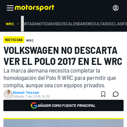
WRC
PORTADA
NOTICIAS
VIDEOS
CALENDARIO
RESULTADOS
CLASIFI
NOTICIAS
WRC
VOLKSWAGEN NO DESCARTA
VER EL POLO 2017 EN EL WRC
La marca alemana necesita completar la
homologación del Polo R WRC para permitir que
compita, aunque sea con equipos privados.
Ahmet Tezcan
Editado:
7 dic 2016, 10:30
AÑADIR COMO FUENTE PRINCIPAL