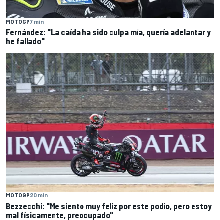
MOTOGP
7 min
Fernández: "La caída ha sido culpa mía, quería adelantar y
he fallado"
MOTOGP
20 min
Bezzecchi: "Me siento muy feliz por este podio, pero estoy
mal físicamente, preocupado"