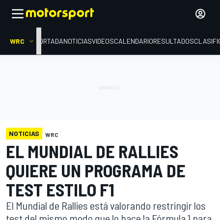
WRC
PORTADA
NOTICIAS
VIDEOS
CALENDARIO
RESULTADOS
CLASIFI
NOTICIAS
WRC
EL MUNDIAL DE RALLIES
QUIERE UN PROGRAMA DE
TEST ESTILO F1
El Mundial de Rallies está valorando restringir los
test del mismo modo que lo hace la Fórmula 1 para