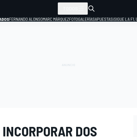
TODOS
ADOS
FERNANDO ALONSO
MARC MÁRQUEZ
FOTOGALERÍAS
APUESTAS
¡SIGUE LA F1,
P
 INCORPORAR DOS