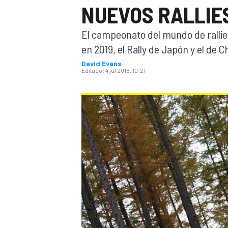
NUEVOS RALLIE
INDYCAR
WRC
El campeonato del mundo de rallie
en 2019, el Rally de Japón y el de Ch
David Evans
Editado:
4 jul 2018, 10:21
WEC
FÓRMULA E