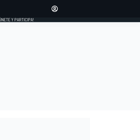
Haz que tu voz se escuche
comentando los artículos
 ÚNETE Y PARTICIPA!
INICIAR SESIÓN
EDICIÓN
ESPAÑA