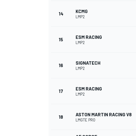
KCMG
14
LMP2
ESM RACING
15
LMP2
SIGNATECH
16
LMP2
MÁS CATEGORÍAS
ESM RACING
17
LMP2
ASTON MARTIN RACING V8
18
LMGTE PRO