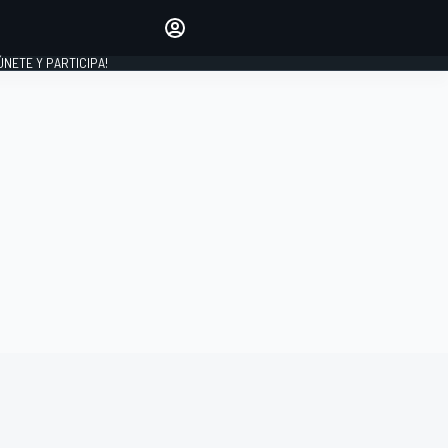
Haz que tu voz se escuche
comentando los artículos
 ÚNETE Y PARTICIPA!
INICIAR SESIÓN
EDICIÓN
ESPAÑA