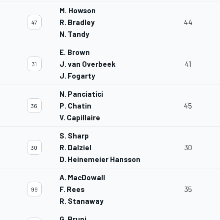
M. Howson
R. Bradley
44
47
N. Tandy
E. Brown
J. van Overbeek
41
31
J. Fogarty
N. Panciatici
P. Chatin
45
36
V. Capillaire
S. Sharp
R. Dalziel
30
30
D. Heinemeier Hansson
A. MacDowall
F. Rees
35
99
R. Stanaway
G. Bruni