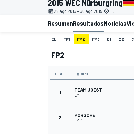
2015 WEC Nürburgring
|
28 ago 2015 - 30 ago 2015
, DE
INDYCAR
WRC
Resumen
Resultados
Noticias
Vi
EL
FP1
FP2
FP3
Q1
Q2
C
FP2
CLA
EQUIPO
TEAM JOEST
1
LMP1
WEC
FÓRMULA E
PORSCHE
2
LMP1