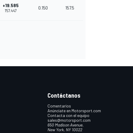
+19.585
0.150
157.5
1'57.447
Contáctanos
Comentarios
Anúnciate en Motorsport.com
Contacta con el equipo
sales@motorsport.com
650 Madison Avenue,
New York, NY 10022