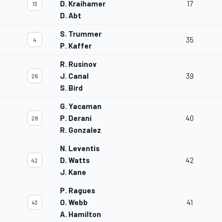
D. Kraihamer
17
13
D. Abt
S. Trummer
35
4
P. Kaffer
R. Rusinov
J. Canal
39
26
S. Bird
G. Yacaman
P. Derani
40
28
R. Gonzalez
N. Leventis
D. Watts
42
42
J. Kane
P. Ragues
O. Webb
41
43
A. Hamilton