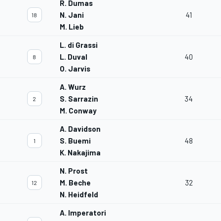
R. Dumas
N. Jani
41
18
M. Lieb
L. di Grassi
L. Duval
40
8
O. Jarvis
A. Wurz
S. Sarrazin
34
2
M. Conway
A. Davidson
S. Buemi
48
1
K. Nakajima
N. Prost
M. Beche
32
12
N. Heidfeld
A. Imperatori