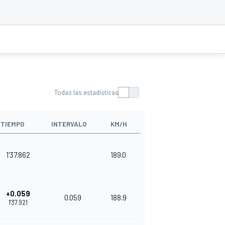
Todas las estadísticas
TIEMPO
INTERVALO
KM/H
1'37.862
189.0
+0.059
0.059
188.9
1'37.921