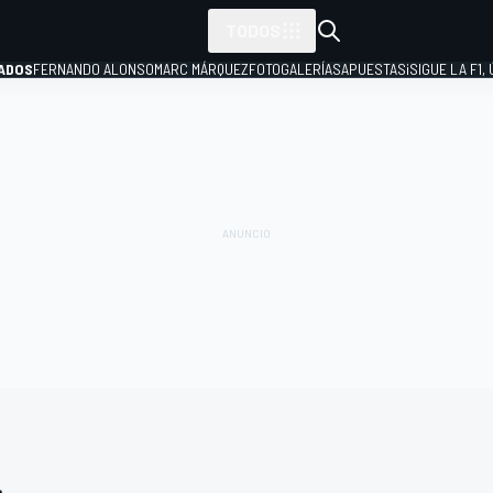
TODOS
ADOS
FERNANDO ALONSO
MARC MÁRQUEZ
FOTOGALERÍAS
APUESTAS
¡SIGUE LA F1,
P