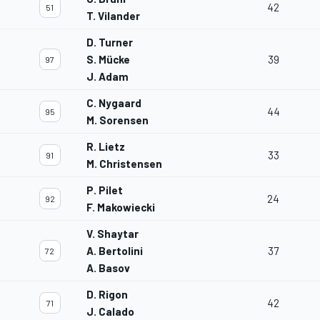
42
51
T. Vilander
D. Turner
S. Mücke
39
97
J. Adam
C. Nygaard
44
95
M. Sorensen
R. Lietz
33
91
M. Christensen
P. Pilet
24
92
F. Makowiecki
V. Shaytar
A. Bertolini
37
72
A. Basov
D. Rigon
42
71
J. Calado