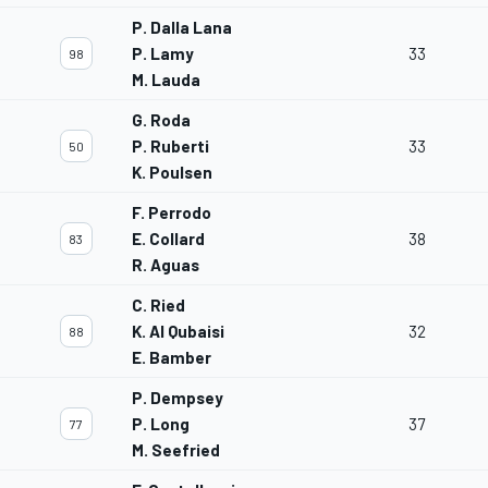
P. Dalla Lana
P. Lamy
33
98
M. Lauda
G. Roda
P. Ruberti
33
50
K. Poulsen
F. Perrodo
E. Collard
38
83
R. Aguas
C. Ried
K. Al Qubaisi
32
88
E. Bamber
P. Dempsey
P. Long
37
77
M. Seefried