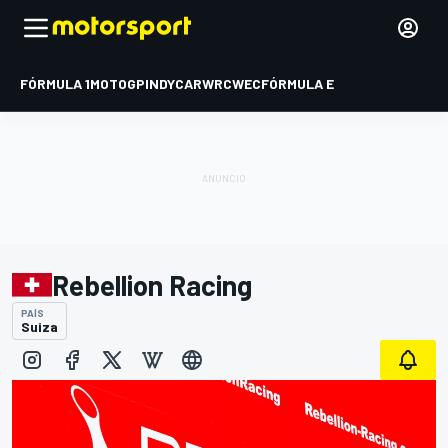
FÓRMULA 1
MOTOGP
INDYCAR
WRC
WEC
FÓRMULA E
Rebellion Racing
PAÍS
Suiza