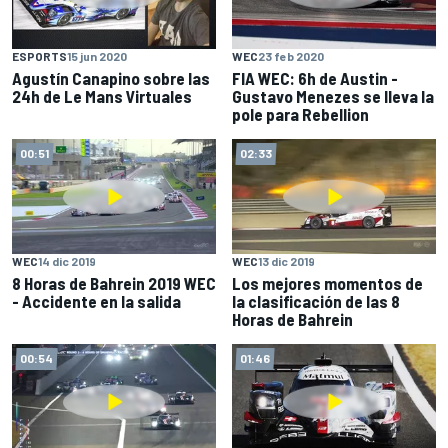
ESPORTS
15 jun 2020
WEC
23 feb 2020
Agustín Canapino sobre las
FIA WEC: 6h de Austin -
24h de Le Mans Virtuales
Gustavo Menezes se lleva la
pole para Rebellion
00:51
02:33
WEC
14 dic 2019
WEC
13 dic 2019
8 Horas de Bahrein 2019 WEC
Los mejores momentos de
- Accidente en la salida
la clasificación de las 8
Horas de Bahrein
00:54
01:46