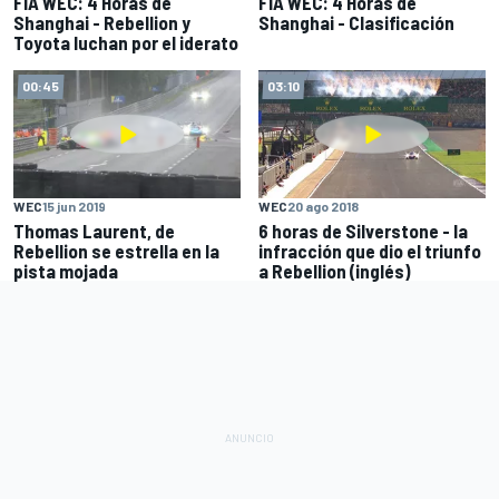
FIA WEC: 4 Horas de
FIA WEC: 4 Horas de
Shanghai - Rebellion y
Shanghai - Clasificación
Toyota luchan por el iderato
00:45
03:10
WEC
15 jun 2019
WEC
20 ago 2018
Thomas Laurent, de
6 horas de Silverstone - la
Rebellion se estrella en la
infracción que dio el triunfo
pista mojada
a Rebellion (inglés)