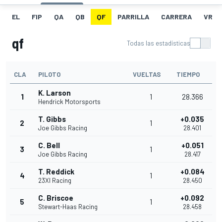
EL
FIP
QA
QB
QF
PARRILLA
CARRERA
VR
qf
Todas las estadísticas
CLA
PILOTO
VUELTAS
TIEMPO
K. Larson
1
1
28.366
Hendrick Motorsports
T. Gibbs
+0.035
2
1
Joe Gibbs Racing
28.401
C. Bell
+0.051
3
1
Joe Gibbs Racing
28.417
T. Reddick
+0.084
4
1
23XI Racing
28.450
C. Briscoe
+0.092
5
1
Stewart-Haas Racing
28.458