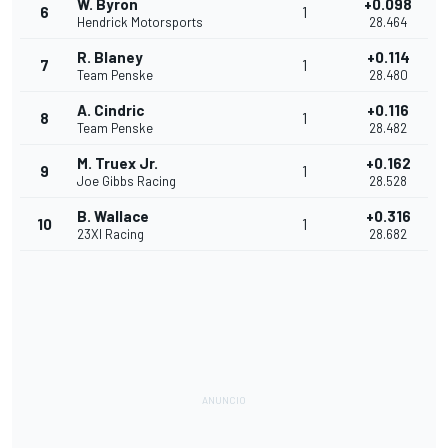
W. Byron
+0.098
6
1
Hendrick Motorsports
28.464
R. Blaney
+0.114
7
1
Team Penske
28.480
A. Cindric
+0.116
8
1
Team Penske
28.482
M. Truex Jr.
+0.162
9
1
Joe Gibbs Racing
28.528
B. Wallace
+0.316
10
1
23XI Racing
28.682