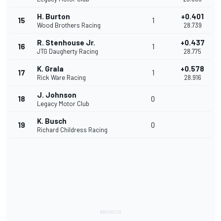
H. Burton
+0.401
15
1
Wood Brothers Racing
28.739
R. Stenhouse Jr.
+0.437
16
1
JTG Daugherty Racing
28.775
K. Grala
+0.578
17
1
Rick Ware Racing
28.916
J. Johnson
18
0
Legacy Motor Club
K. Busch
19
0
Richard Childress Racing