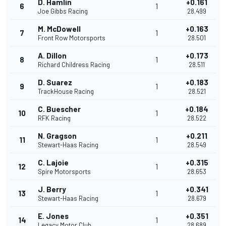
D. Hamlin
+0.161
6
1
Joe Gibbs Racing
28.499
M. McDowell
+0.163
7
1
Front Row Motorsports
28.501
A. Dillon
+0.173
8
1
Richard Childress Racing
28.511
D. Suarez
+0.183
9
1
TrackHouse Racing
28.521
C. Buescher
+0.184
10
1
RFK Racing
28.522
N. Gragson
+0.211
11
1
Stewart-Haas Racing
28.549
C. Lajoie
+0.315
12
1
Spire Motorsports
28.653
J. Berry
+0.341
13
1
Stewart-Haas Racing
28.679
E. Jones
+0.351
14
1
Legacy Motor Club
28.689