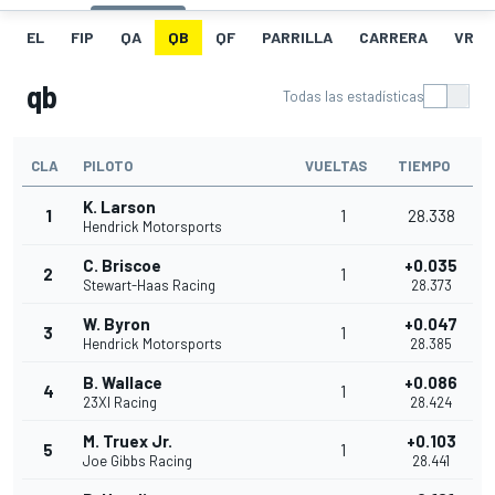
EL
FIP
QA
QB
QF
PARRILLA
CARRERA
VR
qb
Todas las estadísticas
CLA
PILOTO
VUELTAS
TIEMPO
K. Larson
1
1
28.338
Hendrick Motorsports
C. Briscoe
+0.035
2
1
Stewart-Haas Racing
28.373
W. Byron
+0.047
3
1
Hendrick Motorsports
28.385
B. Wallace
+0.086
4
1
23XI Racing
28.424
M. Truex Jr.
+0.103
5
1
Joe Gibbs Racing
28.441