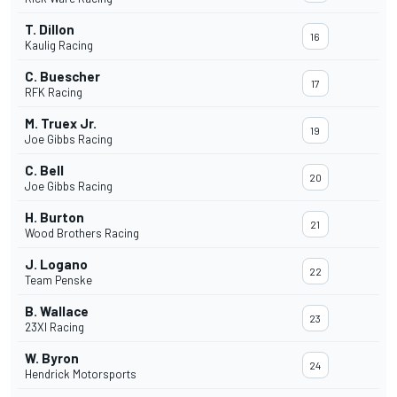
T. Dillon
16
Kaulig Racing
C. Buescher
17
RFK Racing
M. Truex Jr.
19
Joe Gibbs Racing
C. Bell
20
Joe Gibbs Racing
H. Burton
21
Wood Brothers Racing
J. Logano
22
Team Penske
B. Wallace
23
23XI Racing
W. Byron
24
Hendrick Motorsports