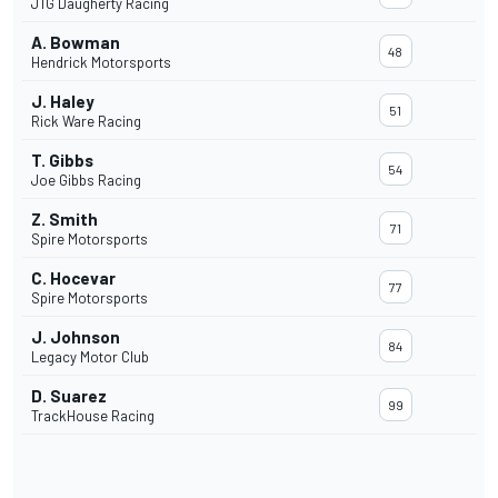
JTG Daugherty Racing
A. Bowman
48
Hendrick Motorsports
J. Haley
51
Rick Ware Racing
T. Gibbs
54
Joe Gibbs Racing
Z. Smith
71
Spire Motorsports
C. Hocevar
77
Spire Motorsports
J. Johnson
84
Legacy Motor Club
D. Suarez
99
TrackHouse Racing