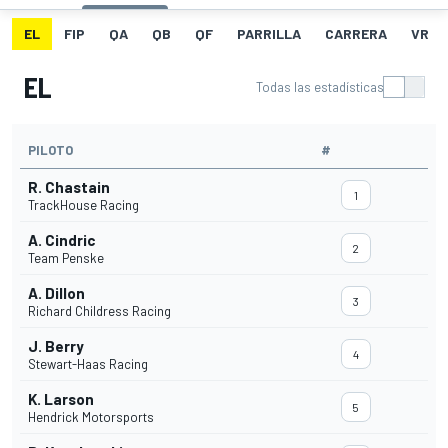
EL
FIP
QA
QB
QF
PARRILLA
CARRERA
VR
EL
Todas las estadísticas
PILOTO
#
R. Chastain
1
TrackHouse Racing
A. Cindric
2
Team Penske
A. Dillon
3
Richard Childress Racing
J. Berry
4
Stewart-Haas Racing
K. Larson
5
Hendrick Motorsports