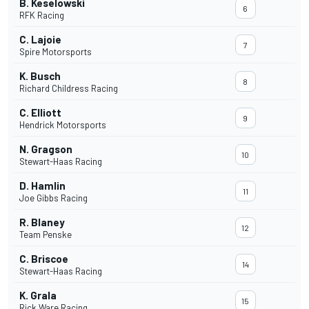
B. Keselowski
6
RFK Racing
C. Lajoie
7
Spire Motorsports
K. Busch
8
Richard Childress Racing
C. Elliott
9
Hendrick Motorsports
N. Gragson
10
Stewart-Haas Racing
D. Hamlin
11
Joe Gibbs Racing
R. Blaney
12
Team Penske
C. Briscoe
14
Stewart-Haas Racing
K. Grala
15
Rick Ware Racing