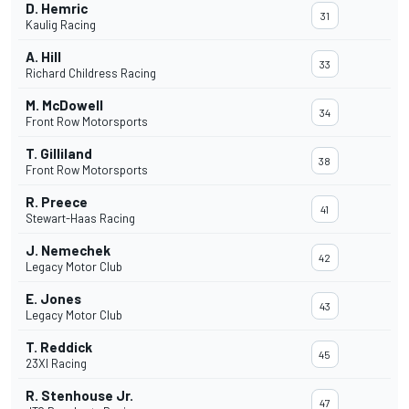
D. Hemric
31
Kaulig Racing
A. Hill
33
Richard Childress Racing
M. McDowell
34
Front Row Motorsports
T. Gilliland
38
Front Row Motorsports
R. Preece
41
Stewart-Haas Racing
J. Nemechek
42
Legacy Motor Club
E. Jones
43
Legacy Motor Club
T. Reddick
45
23XI Racing
R. Stenhouse Jr.
47