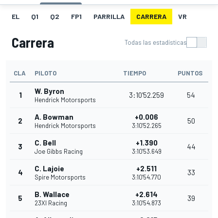
EL
Q1
Q2
FP1
PARRILLA
CARRERA
VR
Carrera
Todas las estadísticas
CLA
PILOTO
TIEMPO
PUNTOS
W. Byron
1
3:10'52.259
54
Hendrick Motorsports
A. Bowman
+0.006
2
50
Hendrick Motorsports
3:10'52.265
C. Bell
+1.390
3
44
Joe Gibbs Racing
3:10'53.649
C. Lajoie
+2.511
4
33
Spire Motorsports
3:10'54.770
B. Wallace
+2.614
5
39
23XI Racing
3:10'54.873