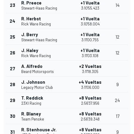
R. Preece
+1 Vuelta
23
14
Stewart-Haas Racing
3:10'55.423
R. Herbst
+1 Vuelta
24
Rick Ware Racing
3:10'58.004
J. Berry
+1 Vuelta
25
12
Stewart-Haas Racing
3:11'00.755
J. Haley
+1 Vuelta
26
12
Rick Ware Racing
3:11'03.108
A. Alfredo
+2 Vueltas
27
Beard Motorsports
3:11'18.305
J. Johnson
+4 Vueltas
28
9
Legacy Motor Club
3:11'06.000
T. Reddick
+8 Vueltas
29
24
23XI Racing
2:56'37.956
R. Blaney
+8 Vueltas
30
17
Team Penske
2:56'39.348
R. Stenhouse Jr.
+8 Vueltas
31
9