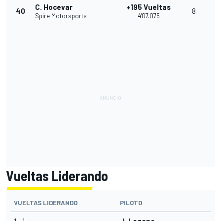
C. Hocevar
+195 Vueltas
40
8
Spire Motorsports
4'07.075
Vueltas Liderando
VUELTAS LIDERANDO
PILOTO