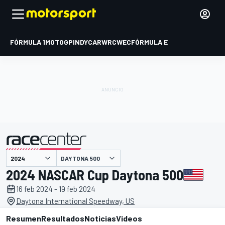
FÓRMULA 1
MOTOGP
INDYCAR
WRC
WEC
FÓRMULA E
DAYTONA 500
presentado por
2024 NASCAR Cup Daytona 500
16 feb 2024 - 19 feb 2024
Daytona International Speedway, US
Resumen
Resultados
Noticias
Videos