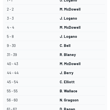
1 - 1
J. Logano
2 - 2
M. McDowell
3 - 3
J. Logano
4 - 4
M. McDowell
5 - 8
J. Logano
9 - 30
C. Bell
31 - 39
R. Blaney
40 - 43
M. McDowell
44 - 44
J. Berry
45 - 54
C. Elliott
55 - 55
B. Wallace
56 - 60
N. Gragson
61 - 62
D. Ragan