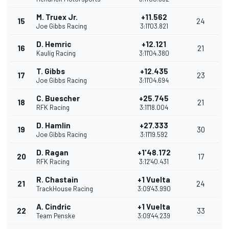
M. Truex Jr.
+11.562
15
24
Joe Gibbs Racing
3:11'03.821
D. Hemric
+12.121
16
21
Kaulig Racing
3:11'04.380
T. Gibbs
+12.435
17
23
Joe Gibbs Racing
3:11'04.694
C. Buescher
+25.745
18
21
RFK Racing
3:11'18.004
D. Hamlin
+27.333
19
30
Joe Gibbs Racing
3:11'19.592
D. Ragan
+1'48.172
20
17
RFK Racing
3:12'40.431
R. Chastain
+1 Vuelta
21
24
TrackHouse Racing
3:09'43.990
A. Cindric
+1 Vuelta
22
33
Team Penske
3:09'44.239