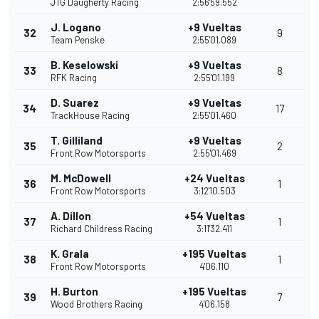
JTG Daugherty Racing
2:56'59.552
J. Logano
+9 Vueltas
32
9
Team Penske
2:55'01.089
B. Keselowski
+9 Vueltas
33
8
RFK Racing
2:55'01.199
D. Suarez
+9 Vueltas
34
17
TrackHouse Racing
2:55'01.460
T. Gilliland
+9 Vueltas
35
2
Front Row Motorsports
2:55'01.469
M. McDowell
+24 Vueltas
36
1
Front Row Motorsports
3:12'10.503
A. Dillon
+54 Vueltas
37
1
Richard Childress Racing
3:11'32.411
K. Grala
+195 Vueltas
38
1
Front Row Motorsports
4'06.110
H. Burton
+195 Vueltas
39
7
Wood Brothers Racing
4'06.158