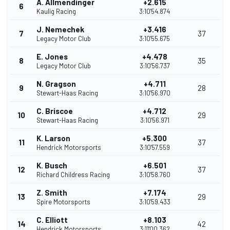
A. Allmendinger
+2.615
6
Kaulig Racing
3:10'54.874
J. Nemechek
+3.416
7
37
Legacy Motor Club
3:10'55.675
E. Jones
+4.478
8
35
Legacy Motor Club
3:10'56.737
N. Gragson
+4.711
9
28
Stewart-Haas Racing
3:10'56.970
C. Briscoe
+4.712
10
29
Stewart-Haas Racing
3:10'56.971
K. Larson
+5.300
11
37
Hendrick Motorsports
3:10'57.559
K. Busch
+6.501
12
37
Richard Childress Racing
3:10'58.760
Z. Smith
+7.174
13
29
Spire Motorsports
3:10'59.433
C. Elliott
+8.103
14
42
Hendrick Motorsports
3:11'00.362