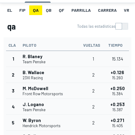
EL
FIP
QA
QB
QF
PARRILLA
CARRERA
VR
qa
Todas las estadísticas
CLA
PILOTO
VUELTAS
TIEMPO
R. Blaney
1
1
15.134
Team Penske
B. Wallace
+0.126
2
2
23XI Racing
15.260
M. McDowell
+0.250
3
2
Front Row Motorsports
15.384
J. Logano
+0.253
4
2
Team Penske
15.387
W. Byron
+0.271
5
2
Hendrick Motorsports
15.405