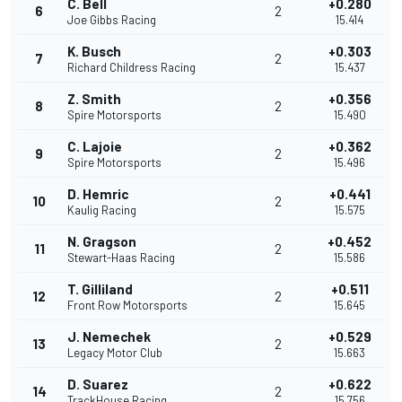
C. Bell
+0.280
6
2
Joe Gibbs Racing
15.414
K. Busch
+0.303
7
2
Richard Childress Racing
15.437
Z. Smith
+0.356
8
2
Spire Motorsports
15.490
C. Lajoie
+0.362
9
2
Spire Motorsports
15.496
D. Hemric
+0.441
10
2
Kaulig Racing
15.575
N. Gragson
+0.452
11
2
Stewart-Haas Racing
15.586
T. Gilliland
+0.511
12
2
Front Row Motorsports
15.645
J. Nemechek
+0.529
13
2
Legacy Motor Club
15.663
D. Suarez
+0.622
14
2
TrackHouse Racing
15.756