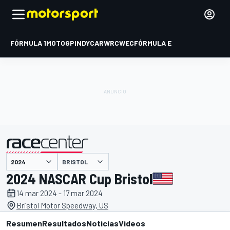
FÓRMULA 1
MOTOGP
INDYCAR
WRC
WEC
FÓRMULA E
BRISTOL
presentado por
2024 NASCAR Cup Bristol
14 mar 2024 - 17 mar 2024
Bristol Motor Speedway, US
Resumen
Resultados
Noticias
Videos