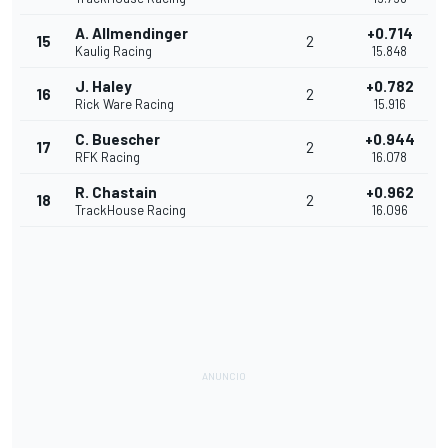
A. Allmendinger
+0.714
15
2
Kaulig Racing
15.848
J. Haley
+0.782
16
2
Rick Ware Racing
15.916
C. Buescher
+0.944
17
2
RFK Racing
16.078
R. Chastain
+0.962
18
2
TrackHouse Racing
16.096