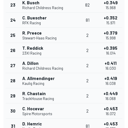
K. Busch
+0.349
23
82
Richard Childress Racing
15.968
C. Buescher
+0.352
24
81
RFK Racing
15.971
R. Preece
+0.379
25
2
Stewart-Haas Racing
15.998
T. Reddick
+0.395
26
2
23XI Racing
16.014
A. Dillon
+0.411
27
2
Richard Childress Racing
16.030
A. Allmendinger
+0.419
28
2
Kaulig Racing
16.038
R. Chastain
+0.449
29
2
TrackHouse Racing
16.068
C. Hocevar
+0.453
30
2
Spire Motorsports
16.072
D. Hemric
+0.453
31
81