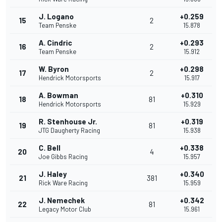
J. Logano
+0.259
15
2
Team Penske
15.878
A. Cindric
+0.293
16
2
Team Penske
15.912
W. Byron
+0.298
17
2
Hendrick Motorsports
15.917
A. Bowman
+0.310
18
81
Hendrick Motorsports
15.929
R. Stenhouse Jr.
+0.319
19
81
JTG Daugherty Racing
15.938
C. Bell
+0.338
20
4
Joe Gibbs Racing
15.957
J. Haley
+0.340
21
381
Rick Ware Racing
15.959
J. Nemechek
+0.342
22
81
Legacy Motor Club
15.961