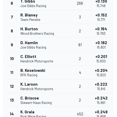
T. Gibbs
+0.130
6
266
Joe Gibbs Racing
15.749
R. Blaney
+0.152
7
3
Team Penske
15.771
H. Burton
+0.164
8
2
Wood Brothers Racing
15.783
D. Hamlin
+0.182
9
81
Joe Gibbs Racing
15.801
C. Elliott
+0.201
10
2
Hendrick Motorsports
15.820
B. Keselowski
+0.204
11
4
RFK Racing
15.823
K. Larson
+0.222
12
2
Hendrick Motorsports
15.841
C. Briscoe
+0.242
13
2
Stewart-Haas Racing
15.861
K. Grala
+0.249
14
452
Rick Ware Racing
15.868