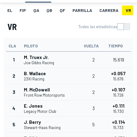
EL
FIP
QA
QB
QF
PARRILLA
CARRERA
VR
VR
Todas las estadísticas
CLA
PILOTO
VUELTA
TIEMPO
M. Truex Jr.
1
2
15.619
Joe Gibbs Racing
B. Wallace
+0.057
2
2
23XI Racing
15.676
M. McDowell
+0.107
3
2
Front Row Motorsports
15.726
E. Jones
+0.111
4
3
Legacy Motor Club
15.730
J. Berry
+0.114
5
5
Stewart-Haas Racing
15.733