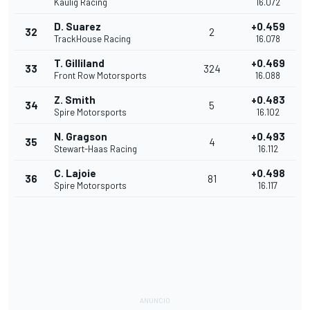
Kaulig Racing
16.072
D. Suarez
+0.459
32
2
TrackHouse Racing
16.078
T. Gilliland
+0.469
33
324
Front Row Motorsports
16.088
Z. Smith
+0.483
34
5
Spire Motorsports
16.102
N. Gragson
+0.493
35
4
Stewart-Haas Racing
16.112
C. Lajoie
+0.498
36
81
Spire Motorsports
16.117