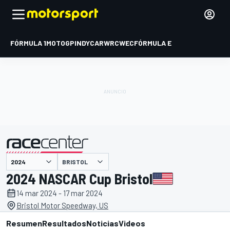
FÓRMULA 1
MOTOGP
INDYCAR
WRC
WEC
FÓRMULA E
BRISTOL
presentado por
2024 NASCAR Cup Bristol
14 mar 2024 - 17 mar 2024
Bristol Motor Speedway, US
Resumen
Resultados
Noticias
Videos