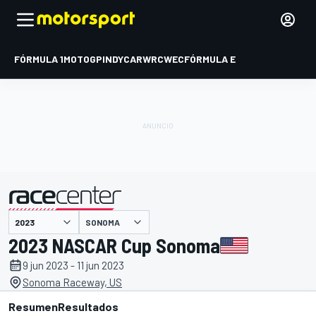
FÓRMULA 1
MOTOGP
INDYCAR
WRC
WEC
FÓRMULA E
SONOMA
presentado por
2023 NASCAR Cup Sonoma
9 jun 2023 - 11 jun 2023
Sonoma Raceway, US
Resumen
Resultados