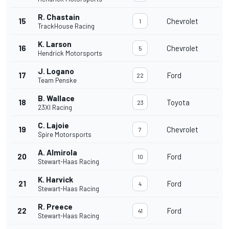
R. Chastain
15
Chevrolet
1
TrackHouse Racing
K. Larson
16
Chevrolet
5
Hendrick Motorsports
J. Logano
17
Ford
22
Team Penske
B. Wallace
18
Toyota
23
23XI Racing
C. Lajoie
19
Chevrolet
7
Spire Motorsports
A. Almirola
20
Ford
10
Stewart-Haas Racing
K. Harvick
21
Ford
4
Stewart-Haas Racing
R. Preece
22
Ford
41
Stewart-Haas Racing