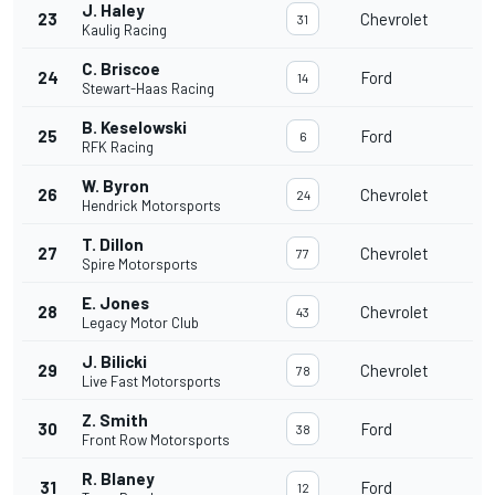
J. Haley
23
Chevrolet
31
Kaulig Racing
C. Briscoe
24
Ford
14
Stewart-Haas Racing
B. Keselowski
25
Ford
6
RFK Racing
W. Byron
26
Chevrolet
24
Hendrick Motorsports
T. Dillon
27
Chevrolet
77
Spire Motorsports
E. Jones
28
Chevrolet
43
Legacy Motor Club
J. Bilicki
29
Chevrolet
78
Live Fast Motorsports
Z. Smith
30
Ford
38
Front Row Motorsports
R. Blaney
31
Ford
12