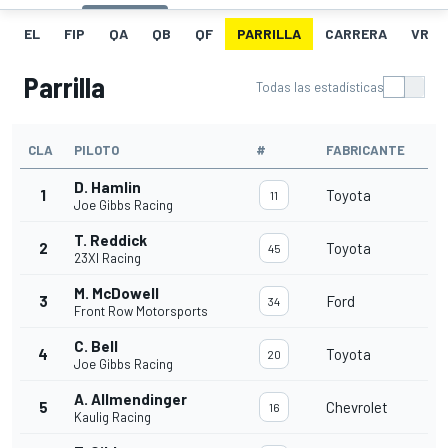
EL
FIP
QA
QB
QF
PARRILLA
CARRERA
VR
Parrilla
Todas las estadísticas
CLA
PILOTO
#
FABRICANTE
D. Hamlin
1
Toyota
11
Joe Gibbs Racing
T. Reddick
2
Toyota
45
23XI Racing
M. McDowell
3
Ford
34
Front Row Motorsports
C. Bell
4
Toyota
20
Joe Gibbs Racing
A. Allmendinger
5
Chevrolet
16
Kaulig Racing