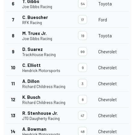
T. Gibbs
6
Toyota
54
Joe Gibbs Racing
C. Buescher
7
Ford
17
RFK Racing
M. Truex Jr.
8
Toyota
19
Joe Gibbs Racing
D. Suarez
9
Chevrolet
99
TrackHouse Racing
C. Elliott
10
Chevrolet
9
Hendrick Motorsports
A. Dillon
11
Chevrolet
3
Richard Childress Racing
K. Busch
12
Chevrolet
8
Richard Childress Racing
R. Stenhouse Jr.
13
Chevrolet
47
JTG Daugherty Racing
A. Bowman
14
Chevrolet
48
Hendrick Motorsports