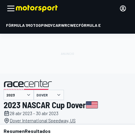
FÓRMULA 1
MOTOGP
INDYCAR
WRC
WEC
FÓRMULA E
DOVER
presentado por
2023 NASCAR Cup Dover
28 abr 2023 - 30 abr 2023
Dover International Speedway, US
Resumen
Resultados