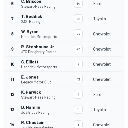
C. Briscoe
6
Ford
14
Stewart-Haas Racing
T. Reddick
7
Toyota
45
23XI Racing
W. Byron
8
Chevrolet
24
Hendrick Motorsports
R. Stenhouse Jr.
9
Chevrolet
47
JTG Daugherty Racing
C. Elliott
10
Chevrolet
9
Hendrick Motorsports
E. Jones
11
Chevrolet
43
Legacy Motor Club
K. Harvick
12
Ford
4
Stewart-Haas Racing
D. Hamlin
13
Toyota
11
Joe Gibbs Racing
R. Chastain
14
Chevrolet
1
TrackHouse Racing