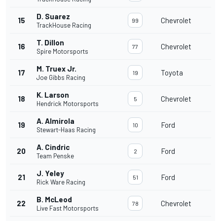
D. Suarez
15
Chevrolet
99
TrackHouse Racing
T. Dillon
16
Chevrolet
77
Spire Motorsports
M. Truex Jr.
17
Toyota
19
Joe Gibbs Racing
K. Larson
18
Chevrolet
5
Hendrick Motorsports
A. Almirola
19
Ford
10
Stewart-Haas Racing
A. Cindric
20
Ford
2
Team Penske
J. Yeley
21
Ford
51
Rick Ware Racing
B. McLeod
22
Chevrolet
78
Live Fast Motorsports