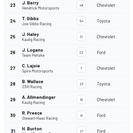
J. Berry
23
Chevrolet
48
Hendrick Motorsports
T. Gibbs
24
Toyota
54
Joe Gibbs Racing
J. Haley
25
Chevrolet
31
Kaulig Racing
J. Logano
26
Ford
22
Team Penske
C. Lajoie
27
Chevrolet
7
Spire Motorsports
B. Wallace
28
Toyota
23
23XI Racing
A. Allmendinger
29
Chevrolet
16
Kaulig Racing
R. Preece
30
Ford
41
Stewart-Haas Racing
H. Burton
31
Ford
21