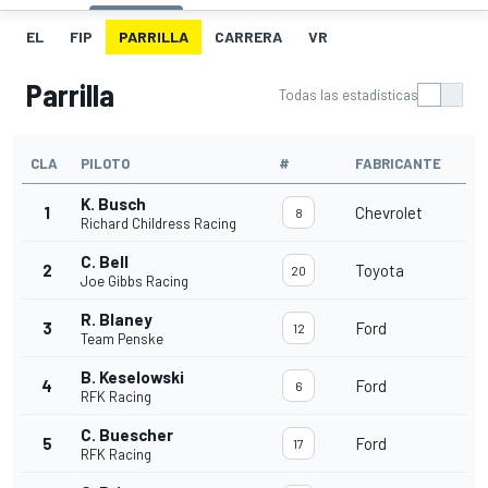
EL
FIP
PARRILLA
CARRERA
VR
Parrilla
Todas las estadísticas
CLA
PILOTO
#
FABRICANTE
K. Busch
1
Chevrolet
8
Richard Childress Racing
C. Bell
2
Toyota
20
Joe Gibbs Racing
R. Blaney
3
Ford
12
Team Penske
B. Keselowski
4
Ford
6
RFK Racing
C. Buescher
5
Ford
17
RFK Racing