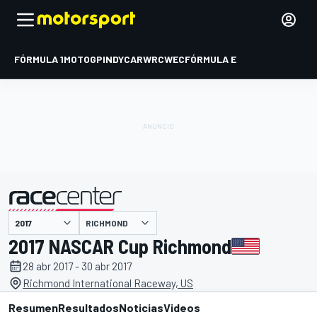
FÓRMULA 1
MOTOGP
INDYCAR
WRC
WEC
FÓRMULA E
RICHMOND
presentado por
2017 NASCAR Cup Richmond
28 abr 2017 - 30 abr 2017
Richmond International Raceway, US
Resumen
Resultados
Noticias
Videos