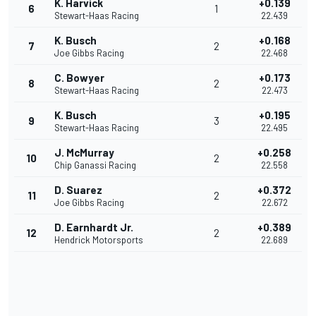
K. Harvick
+0.139
6
1
Stewart-Haas Racing
22.439
K. Busch
+0.168
7
2
Joe Gibbs Racing
22.468
C. Bowyer
+0.173
8
2
Stewart-Haas Racing
22.473
K. Busch
+0.195
9
3
Stewart-Haas Racing
22.495
J. McMurray
+0.258
10
2
Chip Ganassi Racing
22.558
D. Suarez
+0.372
11
2
Joe Gibbs Racing
22.672
D. Earnhardt Jr.
+0.389
12
2
Hendrick Motorsports
22.689