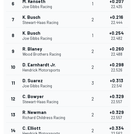
M. Kenseth
+0.207
6
1
Joe Gibbs Racing
22.435
K. Busch
+0.216
7
2
Stewart-Haas Racing
22.444
K. Busch
+0.254
8
1
Joe Gibbs Racing
22.482
R. Blaney
+0.260
9
2
Wood Brothers Racing
22.488
D. Earnhardt Jr.
+0.298
10
2
Hendrick Motorsports
22.526
D. Suarez
+0.313
11
3
Joe Gibbs Racing
22.541
C. Bowyer
+0.329
12
2
Stewart-Haas Racing
22.557
R. Newman
+0.329
13
2
Richard Childress Racing
22.557
C. Elliott
+0.334
14
2
Hendrick Motorsports
22.562