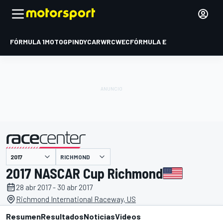
FÓRMULA 1
MOTOGP
INDYCAR
WRC
WEC
FÓRMULA E
RICHMOND
presentado por
2017 NASCAR Cup Richmond
28 abr 2017 - 30 abr 2017
Richmond International Raceway, US
Resumen
Resultados
Noticias
Videos