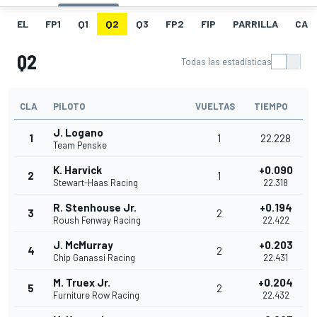
EL
FP1
Q1
Q2
Q3
FP2
FIP
PARRILLA
CAR
Q2
Todas las estadísticas
CLA
PILOTO
VUELTAS
TIEMPO
J. Logano
1
1
22.228
Team Penske
K. Harvick
+0.090
2
1
Stewart-Haas Racing
22.318
R. Stenhouse Jr.
+0.194
3
2
Roush Fenway Racing
22.422
J. McMurray
+0.203
4
2
Chip Ganassi Racing
22.431
M. Truex Jr.
+0.204
5
2
Furniture Row Racing
22.432