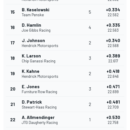
B. Keselowski
+0.334
15
5
Team Penske
22.562
D. Hamlin
+0.335
16
4
Joe Gibbs Racing
22.563
J. Johnson
+0.340
17
2
Hendrick Motorsports
22.568
K. Larson
+0.389
18
3
Chip Ganassi Racing
22.617
K. Kahne
+0.418
19
2
Hendrick Motorsports
22.646
E. Jones
+0.471
20
3
Furniture Row Racing
22.699
D. Patrick
+0.481
21
2
Stewart-Haas Racing
22.709
A. Allmendinger
+0.530
22
1
JTG Daugherty Racing
22.758