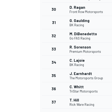
D. Ragan
30
Front Row Motorsports
G. Gaulding
31
BK Racing
M. DiBenedetto
32
Go FAS Racing
R. Sorenson
33
Premium Motorsports
C. Lajoie
34
BK Racing
J. Earnhardt
35
The Motorsports Group
C. Whitt
36
TriStar Motorsports
T. Hill
37
Rick Ware Racing