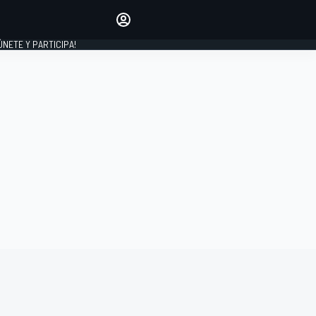
Haz que tu voz se escuche
comentando los artículos
 ÚNETE Y PARTICIPA!
INICIAR SESIÓN
EDICIÓN
ESPAÑA