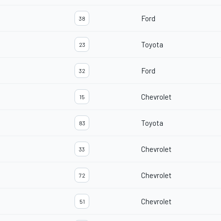
Ford
38
Toyota
23
Ford
32
Chevrolet
15
Toyota
83
Chevrolet
33
Chevrolet
72
Chevrolet
51