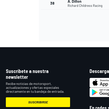
A. Dillon
38
Richard Childress Racing
Suscríbete a nuestra
Descarga
newsletter
Recibe noticias de motorsport,
actualizaciones y ofertas especiales
directamente en tu bandeja de entrada.
SUSCRIBIRSE
En redes 