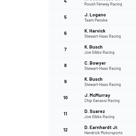
4
Roush Fenway Racing
J. Logano
5
Team Penske
K. Harvick
6
Stewart-Haas Racing
K. Busch
7
Joe Gibbs Racing
C. Bowyer
8
Stewart-Haas Racing
K. Busch
9
Stewart-Haas Racing
J. McMurray
10
Chip Ganassi Racing
D. Suarez
11
Joe Gibbs Racing
D. Earnhardt Jr.
12
Hendrick Motorsports