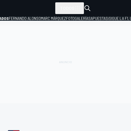
TODOS
ADOS
FERNANDO ALONSO
MARC MÁRQUEZ
FOTOGALERÍAS
APUESTAS
¡SIGUE LA F1,
P