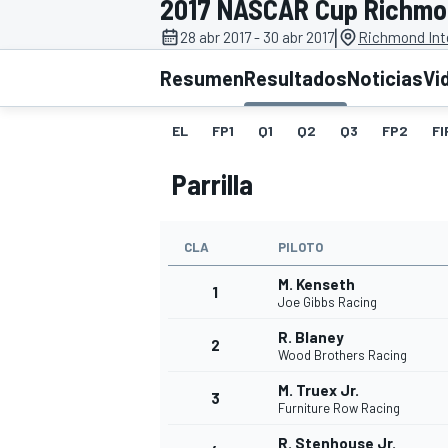
2017 NASCAR Cup Richm
|
28 abr 2017 - 30 abr 2017
Richmond Int
INDYCAR
WRC
Resumen
Resultados
Noticias
Vi
EL
FP1
Q1
Q2
Q3
FP2
FI
Parrilla
CLA
PILOTO
M. Kenseth
1
Joe Gibbs Racing
R. Blaney
2
WEC
FÓRMULA E
Wood Brothers Racing
M. Truex Jr.
3
Furniture Row Racing
R. Stenhouse Jr.