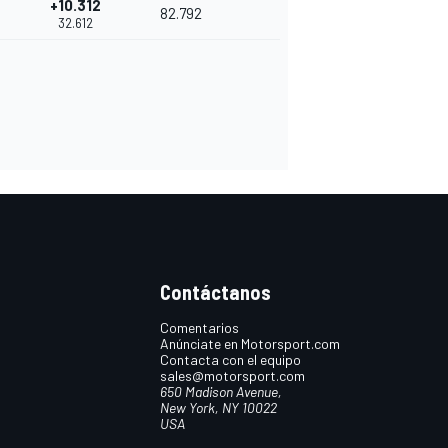
+10.312
82.792
32.612
Contáctanos
Comentarios
Anúnciate en Motorsport.com
Contacta con el equipo
sales@motorsport.com
650 Madison Avenue,
New York, NY 10022
USA