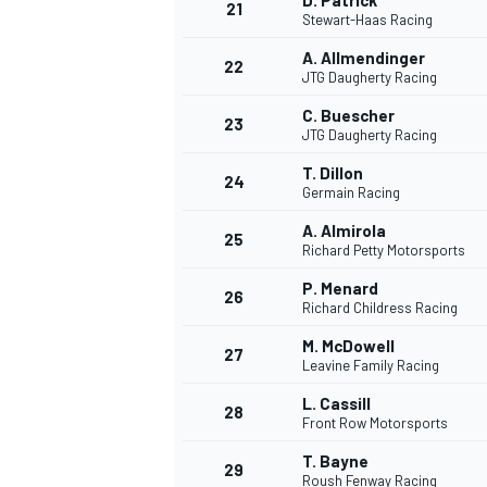
D. Patrick
21
Stewart-Haas Racing
A. Allmendinger
22
JTG Daugherty Racing
C. Buescher
23
JTG Daugherty Racing
T. Dillon
24
Germain Racing
A. Almirola
25
Richard Petty Motorsports
MÁS CATEGORÍAS
P. Menard
26
Richard Childress Racing
M. McDowell
27
Leavine Family Racing
L. Cassill
28
Front Row Motorsports
T. Bayne
29
Roush Fenway Racing