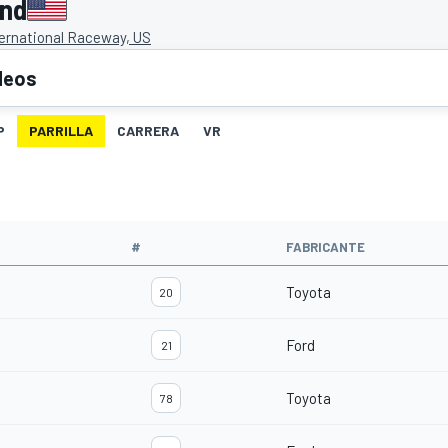
ond
ernational Raceway, US
deos
P
PARRILLA
CARRERA
VR
#
FABRICANTE
Toyota
20
Ford
21
Toyota
78