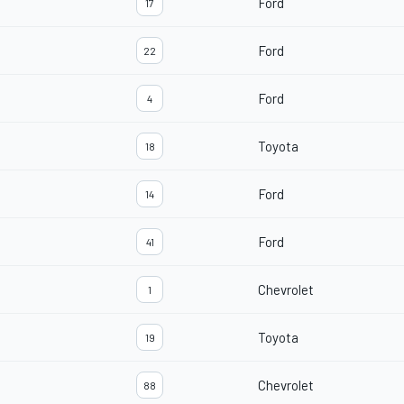
Ford
17
Ford
22
Ford
4
Toyota
18
Ford
14
Ford
41
Chevrolet
1
Toyota
19
Chevrolet
88