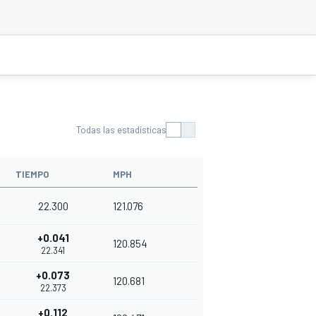
Todas las estadísticas
TIEMPO
MPH
22.300
121.076
+0.041
120.854
22.341
+0.073
120.681
22.373
+0.112