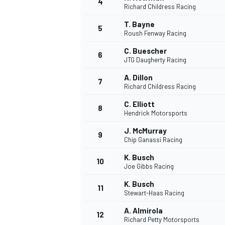
4
Richard Childress Racing
T. Bayne
5
Roush Fenway Racing
C. Buescher
6
JTG Daugherty Racing
A. Dillon
7
Richard Childress Racing
C. Elliott
8
Hendrick Motorsports
J. McMurray
9
Chip Ganassi Racing
K. Busch
10
Joe Gibbs Racing
K. Busch
11
Stewart-Haas Racing
A. Almirola
12
Richard Petty Motorsports