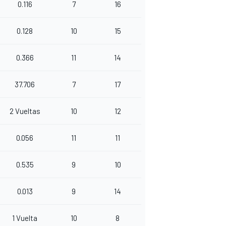
0.116
7
16
0.128
10
15
0.366
11
14
37.706
7
17
2 Vueltas
10
12
0.056
11
11
0.535
9
10
0.013
9
14
1 Vuelta
10
8