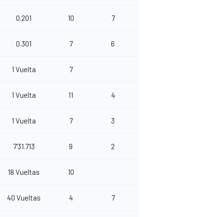
0.201
10
7
0.301
7
6
1 Vuelta
7
1 Vuelta
11
4
1 Vuelta
7
3
7'31.713
9
2
18 Vueltas
10
40 Vueltas
4
7