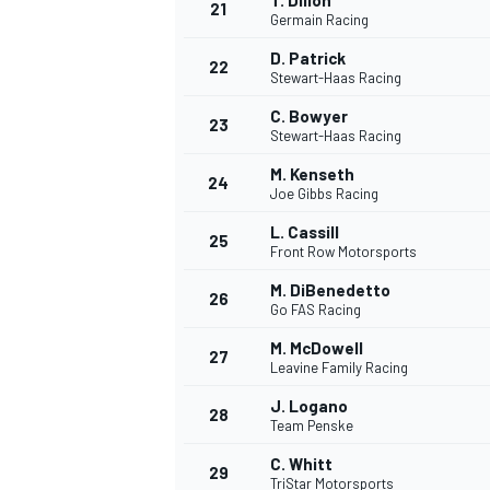
T. Dillon
21
Germain Racing
D. Patrick
22
Stewart-Haas Racing
C. Bowyer
23
Stewart-Haas Racing
M. Kenseth
24
Joe Gibbs Racing
L. Cassill
25
Front Row Motorsports
MÁS CATEGORÍAS
M. DiBenedetto
26
Go FAS Racing
M. McDowell
27
Leavine Family Racing
J. Logano
28
Team Penske
C. Whitt
29
TriStar Motorsports