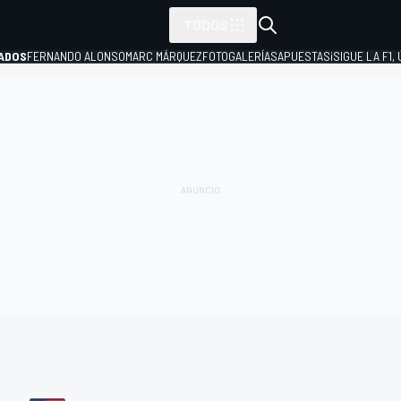
TODOS
ADOS
FERNANDO ALONSO
MARC MÁRQUEZ
FOTOGALERÍAS
APUESTAS
¡SIGUE LA F1,
P