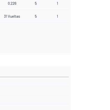
0.226
5
1
31 Vueltas
5
1