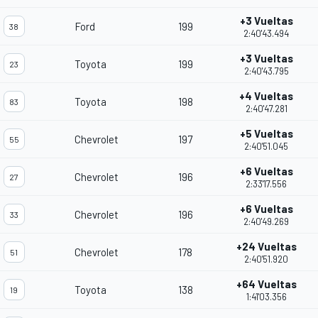
+3 Vueltas
Ford
199
38
2:40'43.494
+3 Vueltas
Toyota
199
23
2:40'43.795
+4 Vueltas
Toyota
198
83
2:40'47.281
+5 Vueltas
Chevrolet
197
55
2:40'51.045
+6 Vueltas
Chevrolet
196
27
2:33'17.556
+6 Vueltas
Chevrolet
196
33
2:40'49.269
+24 Vueltas
Chevrolet
178
51
2:40'51.920
+64 Vueltas
Toyota
138
19
1:41'03.356