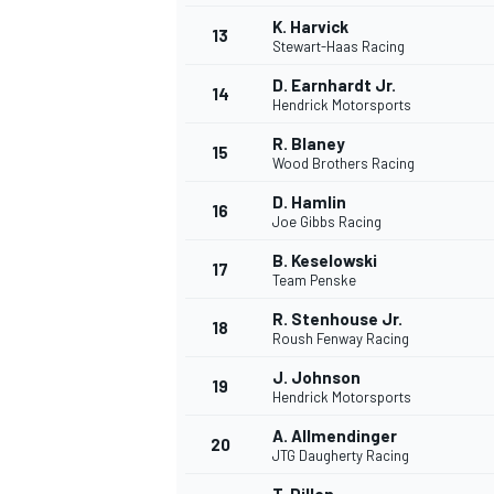
K. Harvick
13
Stewart-Haas Racing
D. Earnhardt Jr.
14
Hendrick Motorsports
R. Blaney
15
Wood Brothers Racing
D. Hamlin
16
Joe Gibbs Racing
B. Keselowski
17
Team Penske
R. Stenhouse Jr.
18
Roush Fenway Racing
J. Johnson
19
Hendrick Motorsports
A. Allmendinger
20
JTG Daugherty Racing