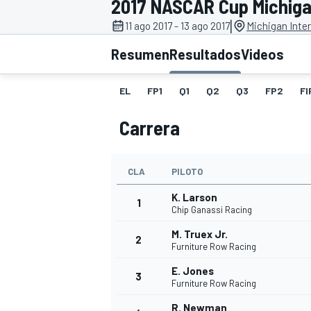
2017 NASCAR Cup Michigan
|
11 ago 2017 - 13 ago 2017
Michigan Inte
INDYCAR
WRC
Resumen
Resultados
Videos
EL
FP1
Q1
Q2
Q3
FP2
FI
Carrera
CLA
PILOTO
K. Larson
1
Chip Ganassi Racing
M. Truex Jr.
2
WEC
FÓRMULA E
Furniture Row Racing
E. Jones
3
Furniture Row Racing
R. Newman