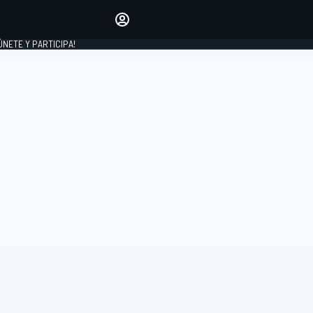
Haz que tu voz se escuche
comentando los artículos
 ÚNETE Y PARTICIPA!
INICIAR SESIÓN
EDICIÓN
ESPAÑA