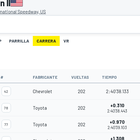
 II
rnational Speedway, US
P
PARRILLA
CARRERA
VR
#
FABRICANTE
VUELTAS
TIEMPO
Chevrolet
202
2:40'38.133
42
+0.310
Toyota
202
78
2:40'38.443
+0.970
Toyota
202
77
2:40'39.103
+1.308