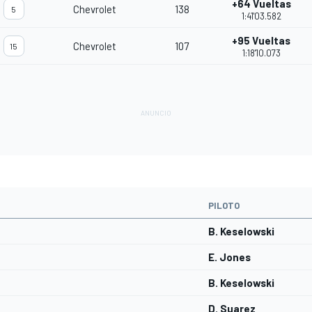
+64 Vueltas
Chevrolet
138
5
1:41'03.582
+95 Vueltas
Chevrolet
107
15
1:18'10.073
PILOTO
B. Keselowski
E. Jones
B. Keselowski
D. Suarez