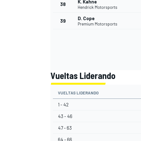
K. Kahne
38
Hendrick Motorsports
D. Cope
39
Premium Motorsports
Vueltas Liderando
VUELTAS LIDERANDO
1 - 42
43 - 46
47 - 63
64 - 66