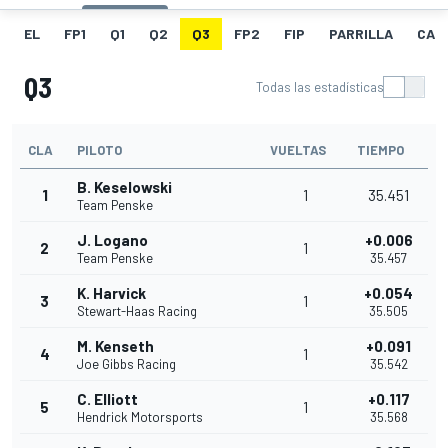
EL
FP1
Q1
Q2
Q3
FP2
FIP
PARRILLA
CAR
Q3
Todas las estadísticas
CLA
PILOTO
VUELTAS
TIEMPO
B. Keselowski
1
1
35.451
Team Penske
J. Logano
+0.006
2
1
Team Penske
35.457
K. Harvick
+0.054
3
1
Stewart-Haas Racing
35.505
M. Kenseth
+0.091
4
1
Joe Gibbs Racing
35.542
C. Elliott
+0.117
5
1
Hendrick Motorsports
35.568