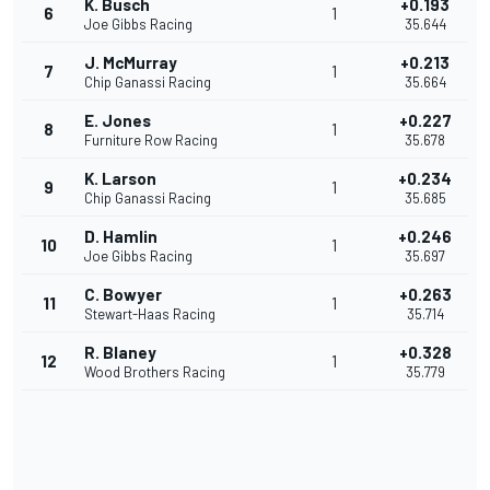
K. Busch
+0.193
6
1
Joe Gibbs Racing
35.644
J. McMurray
+0.213
7
1
Chip Ganassi Racing
35.664
E. Jones
+0.227
8
1
Furniture Row Racing
35.678
K. Larson
+0.234
9
1
Chip Ganassi Racing
35.685
D. Hamlin
+0.246
10
1
Joe Gibbs Racing
35.697
C. Bowyer
+0.263
11
1
Stewart-Haas Racing
35.714
R. Blaney
+0.328
12
1
Wood Brothers Racing
35.779