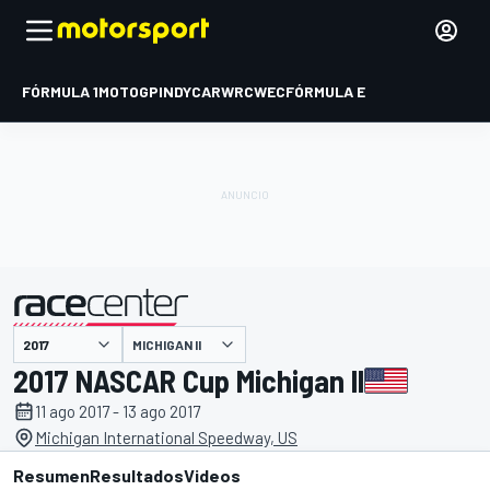
FÓRMULA 1
MOTOGP
INDYCAR
WRC
WEC
FÓRMULA E
MICHIGAN II
presentado por
2017 NASCAR Cup Michigan II
11 ago 2017 - 13 ago 2017
Michigan International Speedway, US
Resumen
Resultados
Videos