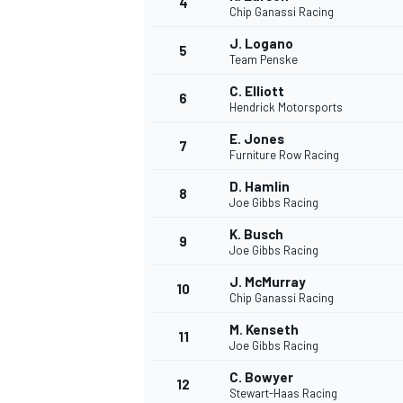
4
Chip Ganassi Racing
J. Logano
5
Team Penske
C. Elliott
6
Hendrick Motorsports
E. Jones
7
Furniture Row Racing
D. Hamlin
8
Joe Gibbs Racing
K. Busch
9
Joe Gibbs Racing
J. McMurray
10
Chip Ganassi Racing
M. Kenseth
11
Joe Gibbs Racing
C. Bowyer
12
Stewart-Haas Racing