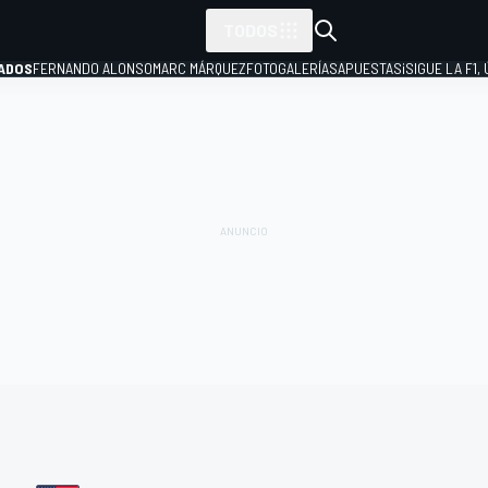
TODOS
ADOS
FERNANDO ALONSO
MARC MÁRQUEZ
FOTOGALERÍAS
APUESTAS
¡SIGUE LA F1,
P