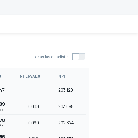
Todas las estadísticas
O
INTERVALO
MPH
47
203.120
09
0.009
203.069
56
78
0.069
202.674
25
96