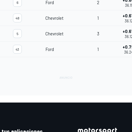
+0.6
Ford
2
6
36.1
+0.6
Chevrolet
1
48
36.1
+0.6
Chevrolet
3
5
36.1
+0.7
Ford
1
43
36.2
 tus aplicaciones