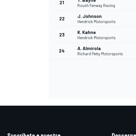
T. Bayne
21
Roush Fenway Racing
J. Johnson
22
Hendrick Motorsports
K. Kahne
23
Hendrick Motorsports
A. Almirola
24
Richard Petty Motorsports
MÁS CATEGORÍAS
Suscríbete a nuestra
Descarga