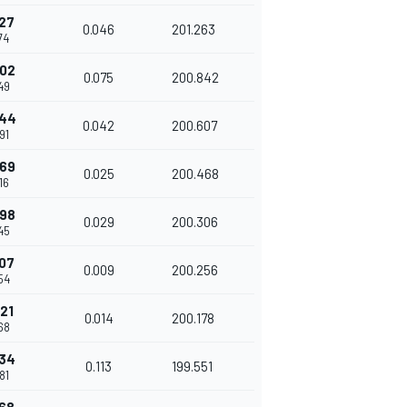
27
0.046
201.263
74
402
0.075
200.842
49
444
0.042
200.607
91
469
0.025
200.468
16
498
0.029
200.306
45
07
0.009
200.256
54
21
0.014
200.178
68
634
0.113
199.551
81