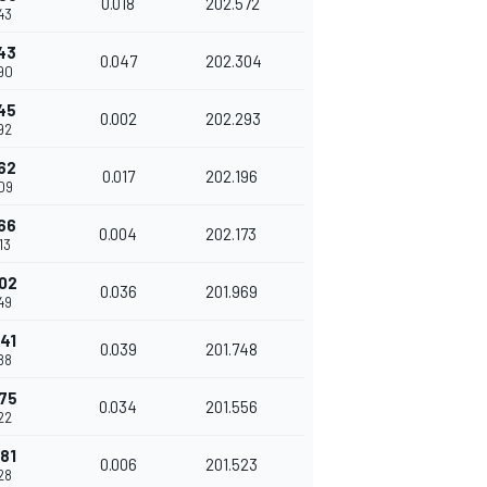
0.018
202.572
43
43
0.047
202.304
90
45
0.002
202.293
92
62
0.017
202.196
09
66
0.004
202.173
13
02
0.036
201.969
49
41
0.039
201.748
88
75
0.034
201.556
22
81
0.006
201.523
28