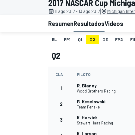
2017 NASCAR Cup Michigan
|
11 ago 2017 - 13 ago 2017
Michigan Inte
INDYCAR
WRC
Resumen
Resultados
Videos
EL
FP1
Q1
Q2
Q3
FP2
FI
Q2
CLA
PILOTO
R. Blaney
1
Wood Brothers Racing
B. Keselowski
2
WEC
FÓRMULA E
Team Penske
K. Harvick
3
Stewart-Haas Racing
K. Larson