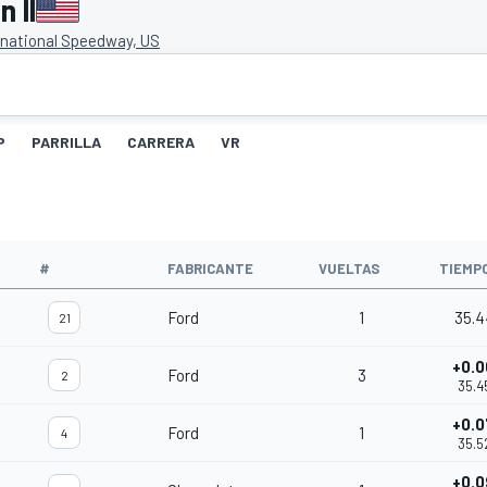
 II
rnational Speedway, US
P
PARRILLA
CARRERA
VR
#
FABRICANTE
VUELTAS
TIEMP
Ford
1
35.4
21
+0.0
Ford
3
2
35.4
+0.0
Ford
1
4
35.5
+0.0