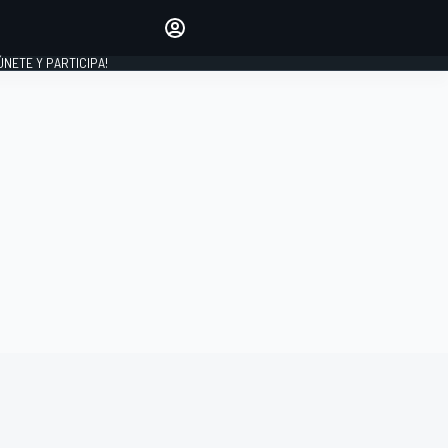
Haz que tu voz se escuche
comentando los artículos
 ÚNETE Y PARTICIPA!
INICIAR SESIÓN
EDICIÓN
ESPAÑA