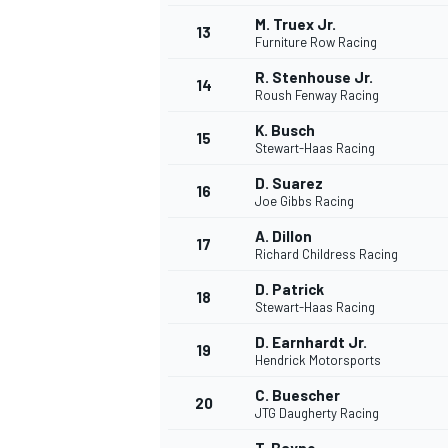
M. Truex Jr.
13
Furniture Row Racing
R. Stenhouse Jr.
14
Roush Fenway Racing
K. Busch
15
Stewart-Haas Racing
D. Suarez
16
Joe Gibbs Racing
A. Dillon
17
Richard Childress Racing
D. Patrick
18
Stewart-Haas Racing
D. Earnhardt Jr.
19
Hendrick Motorsports
C. Buescher
20
JTG Daugherty Racing