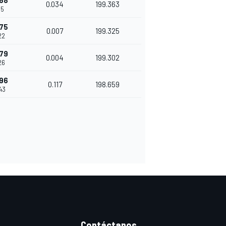
68
0.034
199.363
15
75
0.007
199.325
22
79
0.004
199.302
26
96
0.117
198.659
43
Contáctanos