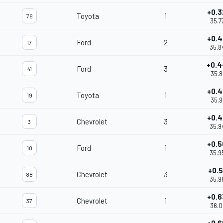
+0.3
Toyota
1
78
35.7
+0.
Ford
2
17
35.8
+0.
Ford
3
41
35.8
+0.
Toyota
1
19
35.9
+0.
Chevrolet
3
3
35.9
+0.5
Ford
1
10
35.9
+0.5
Chevrolet
3
88
35.9
+0.
Chevrolet
1
37
36.0