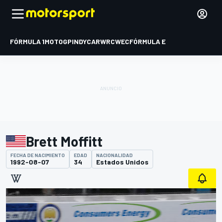
FÓRMULA 1
MOTOGP
INDYCAR
WRC
WEC
FÓRMULA E
Brett Moffitt
FECHA DE NACIMIENTO
EDAD
NACIONALIDAD
1992-08-07
34
Estados Unidos