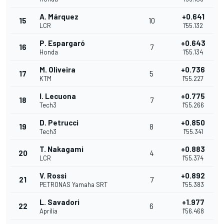
A. Márquez
+0.641
15
10
LCR
1'55.132
P. Espargaró
+0.643
16
7
Honda
1'55.134
M. Oliveira
+0.736
17
5
KTM
1'55.227
I. Lecuona
+0.775
18
7
Tech3
1'55.266
D. Petrucci
+0.850
19
8
Tech3
1'55.341
T. Nakagami
+0.883
20
4
LCR
1'55.374
V. Rossi
+0.892
21
7
PETRONAS Yamaha SRT
1'55.383
L. Savadori
+1.977
22
6
Aprilia
1'56.468