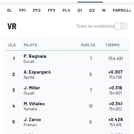
EL
FP1
FP2
FP3
PL4
Q1
Q2
W
PARRILLA
VR
Todas las estadísticas
CLA
PILOTO
VUELTA
TIEMPO
P. Bagnaia
1
7
1'54.491
Ducati
A. Espargaró
+0.307
2
6
Aprilia
1'54.798
J. Miller
+0.316
3
7
Ducati
1'54.807
M. Viñales
+0.341
4
10
Yamaha
1'54.832
J. Zarco
+0.428
5
6
Pramac
1'54.919