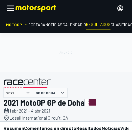
RESULTADOS
MOTOGP
PORTADA
NOTICIAS
CALENDARIO
CLASIFICA
GP DE DOHA
presentado por
2021 MotoGP GP de Doha
1 abr 2021 - 4 abr 2021
Losail International Circuit, QA
Resumen
Comentarios en directo
Resultados
Noticias
Vide