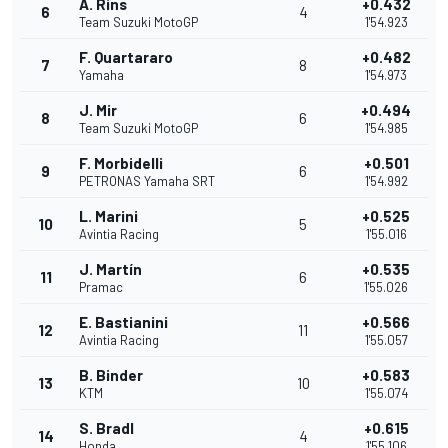
A. Rins
+0.432
6
4
Team Suzuki MotoGP
1'54.923
F. Quartararo
+0.482
7
8
Yamaha
1'54.973
J. Mir
+0.494
8
6
Team Suzuki MotoGP
1'54.985
F. Morbidelli
+0.501
9
6
PETRONAS Yamaha SRT
1'54.992
L. Marini
+0.525
10
5
Avintia Racing
1'55.016
J. Martín
+0.535
11
6
Pramac
1'55.026
E. Bastianini
+0.566
12
11
Avintia Racing
1'55.057
B. Binder
+0.583
13
10
KTM
1'55.074
S. Bradl
+0.615
14
4
Honda
1'55.106