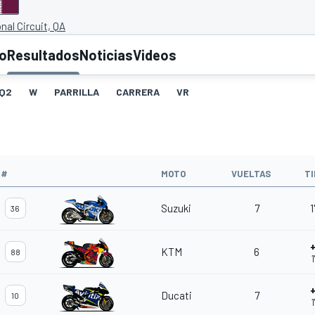
nal Circuit, QA
to
Resultados
Noticias
Videos
Q2
W
PARRILLA
CARRERA
VR
#
MOTO
VUELTAS
T
Suzuki
7
1
36
KTM
6
88
1
Ducati
7
10