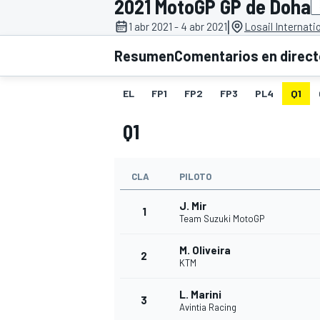
2021 MotoGP GP de Doha
|
1 abr 2021 - 4 abr 2021
Losail Internatio
INDYCAR
WRC
Resumen
Comentarios en direc
EL
FP1
FP2
FP3
PL4
Q1
Q1
CLA
PILOTO
J. Mir
1
Team Suzuki MotoGP
M. Oliveira
WEC
FÓRMULA E
2
KTM
L. Marini
3
Avintia Racing