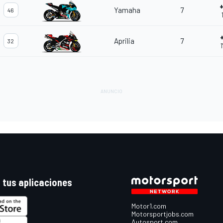
Yamaha
7
46
Aprilia
7
32
 tus aplicaciones
Motor1.com
Motorsportjobs.com
Autosport.com