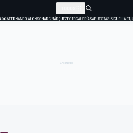
TODOS
ADOS
FERNANDO ALONSO
MARC MÁRQUEZ
FOTOGALERÍAS
APUESTAS
¡SIGUE LA F1,
P