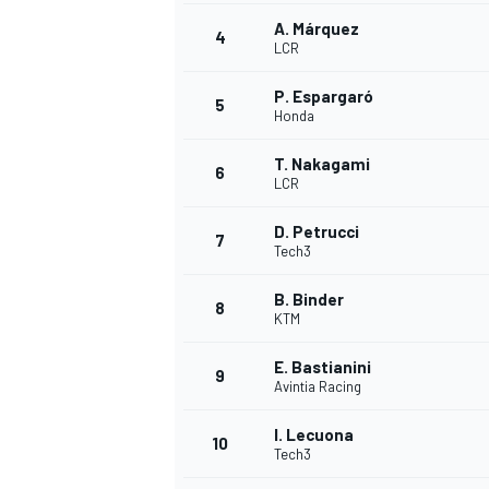
A. Márquez
4
LCR
P. Espargaró
5
Honda
T. Nakagami
6
LCR
D. Petrucci
7
Tech3
B. Binder
8
KTM
E. Bastianini
9
Avintia Racing
I. Lecuona
10
Tech3