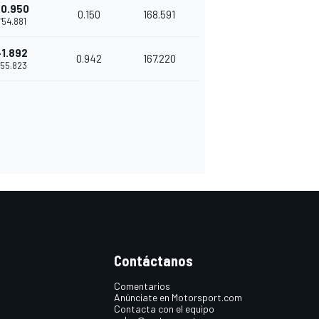
+0.950
0.150
168.591
1'54.881
+1.892
0.942
167.220
1'55.823
Contáctanos
Comentarios
Anúnciate en Motorsport.com
Contacta con el equipo