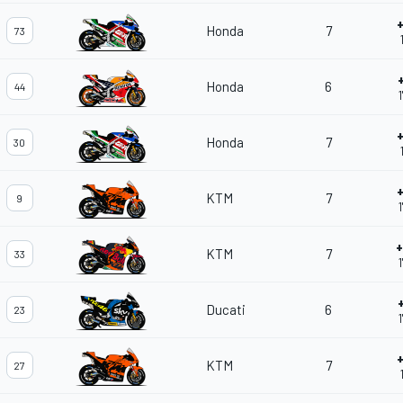
Honda
7
73
Honda
6
44
1
Honda
7
30
KTM
7
9
KTM
7
33
Ducati
6
23
KTM
7
27