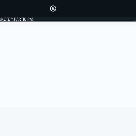
Haz que tu voz se escuche
comentando los artículos
 ÚNETE Y PARTICIPA!
INICIAR SESIÓN
EDICIÓN
ESPAÑA