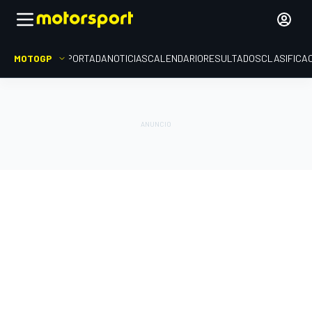
MOTOGP
PORTADA
NOTICIAS
CALENDARIO
RESULTADOS
CLASIFICA