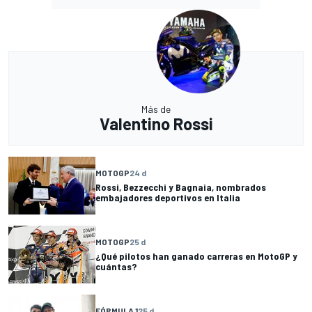
Más de
Valentino Rossi
MOTOGP
24 d
Rossi, Bezzecchi y Bagnaia, nombrados
embajadores deportivos en Italia
MOTOGP
25 d
¿Qué pilotos han ganado carreras en MotoGP y
cuántas?
FÓRMULA 1
25 d