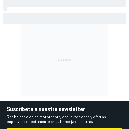
A qué hora es hoy la carrera de MotoGP en Silverstone
(Gran Bretaña) y cómo verla
Suscríbete a nuestra newsletter
Recibe noticias de motorsport, actualizaciones y ofertas
especiales directamente en tu bandeja de entrada.