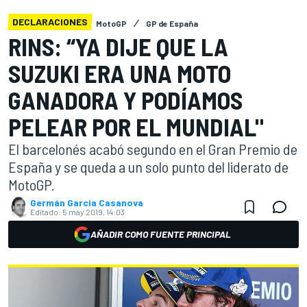
DECLARACIONES
MotoGP
GP de España
RINS: “YA DIJE QUE LA
SUZUKI ERA UNA MOTO
GANADORA Y PODÍAMOS
PELEAR POR EL MUNDIAL"
El barcelonés acabó segundo en el Gran Premio de
España y se queda a un solo punto del liderato de
MotoGP.
Germán Garcia Casanova
Editado:
5 may 2019, 14:03
AÑADIR COMO FUENTE PRINCIPAL