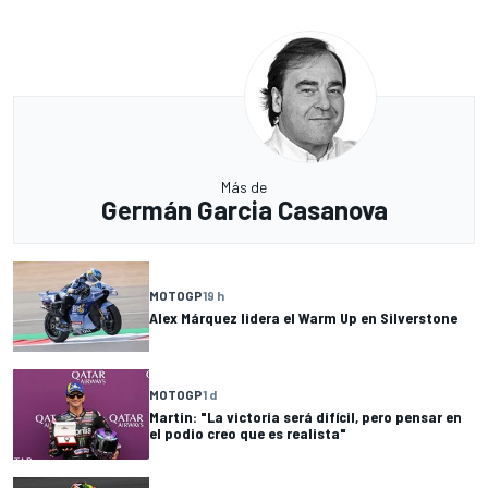
Más de
Germán Garcia Casanova
MOTOGP
19 h
Alex Márquez lidera el Warm Up en Silverstone
MOTOGP
1 d
Martin: "La victoria será difícil, pero pensar en
el podio creo que es realista"