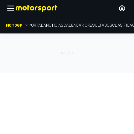
MOTOGP
PORTADA
NOTICIAS
CALENDARIO
RESULTADOS
CLASIFICA