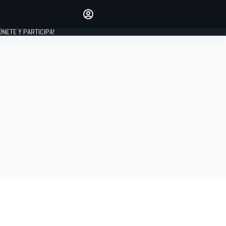
Haz que tu voz se escuche
comentando los artículos
 ÚNETE Y PARTICIPA!
INICIAR SESIÓN
EDICIÓN
ESPAÑA