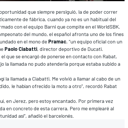
 oportunidad que siempre persiguió, la de poder correr
ticamente de fábrica, cuando ya no es un habitual del
irmado con el equipo Barni
que compite en el
WorldSBK
.
 campeonato del mundo, el español afronta uno de los fines
nfundado en el mono de
Pramac
, “un equipo oficial con un
ine
Paolo Ciabatti
, director deportivo de Ducati.
o el que se encargó de ponerse en contacto con Rabat,
jo la llamada no pudo atenderla porque estaba subido a
í la llamada a Ciabatti. Me volvió a llamar al cabo de un
dido, le habían ofrecido la moto a otro”, recordó Rabat
uí, en
Jerez
, pero estoy encantado. Por primera vez
ada en concreto de esta carrera. Pero me emplearé al
unidad así”, añadió el barcelonés.