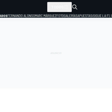
TODOS
ADOS
FERNANDO ALONSO
MARC MÁRQUEZ
FOTOGALERÍAS
APUESTAS
¡SIGUE LA F1,
P