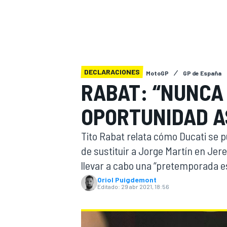
INDYCAR
WRC
DECLARACIONES
MotoGP
GP de España
RABAT: “NUNCA
OPORTUNIDAD A
Tito Rabat relata cómo Ducati se 
de sustituir a Jorge Martín en Jer
llevar a cabo una “pretemporada 
WEC
FÓRMULA E
Oriol Puigdemont
Editado:
29 abr 2021, 18:56