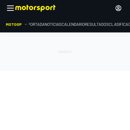
MOTOGP
PORTADA
NOTICIAS
CALENDARIO
RESULTADOS
CLASIFICA