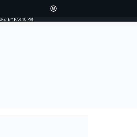
Haz que tu voz se escuche
comentando los artículos
 ÚNETE Y PARTICIPA!
INICIAR SESIÓN
EDICIÓN
ESPAÑA