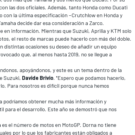
 con las dos oficiales. Además, tanto Honda como Ducati
o con la última especificación
–Crutchlow en Honda y
Yamaha decide dar esa consideración a Zarco
.
e en información. Mientras que Suzuki, Aprilia y KTM solo
otos, el resto de marcas puede hacerlo con más del doble.
n distintas ocasiones su deseo de añadir un equipo
rovocado que, al menos hasta 2019, no se llegue a
ándonos, apoyándonos, y este es un tema dentro de la
de Suzuki,
Davide Brivio
. "Espero que podamos hacerlo,
lo. Para nosotros es difícil porque nunca hemos
sta podríamos obtener mucha más información y
l para el desarrollo. Este año se demostró que nos
ta es el número de motos en MotoGP.
Dorna no tiene
tuales
por lo que los fabricantes están obligados a