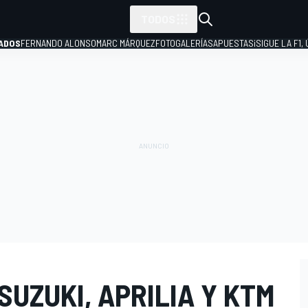
TODOS
ADOS
FERNANDO ALONSO
MARC MÁRQUEZ
FOTOGALERÍAS
APUESTAS
¡SIGUE LA F1,
P
SUZUKI, APRILIA Y KTM