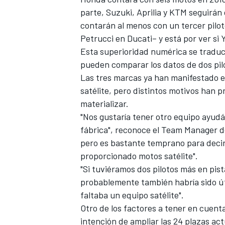
parte, Suzuki, Aprilia y KTM seguirán
contarán al menos con un tercer pilot
Petrucci en Ducati
– y está por ver si
Esta superioridad numérica se traduc
pueden comparar los datos de dos pil
Las tres marcas ya han manifestado e
satélite, pero distintos motivos han p
materializar.
"Nos gustaría tener otro equipo ayud
fábrica", reconoce el Team Manager 
MÁS CATEGORÍAS
pero es bastante temprano para decir
proporcionado motos satélite".
"Si tuviéramos dos pilotos más en pi
probablemente también habría sido úti
faltaba un equipo satélite".
Otro de los factores a tener en cuen
intención de ampliar las 24 plazas ac