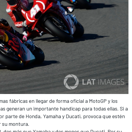
mas fábricas en llegar de forma oficial a
MotoGP
y los
as generan un importante handicap para todas ellas. Si a
or parte de Honda, Yamaha y Ducati, provoca que estén
ar su montura.
8, dos más que Yamaha y dos menos que Ducati
. Por su